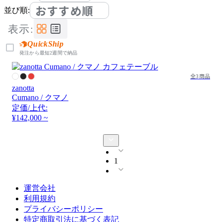
おすすめ順
並び順:
表示:
QuickShip
発注から最短2週間で納品
全3商品
zanotta
Cumano / クマノ
定価/上代:
¥142,000 ~
1
運営会社
利用規約
プライバシーポリシー
特定商取引法に基づく表記