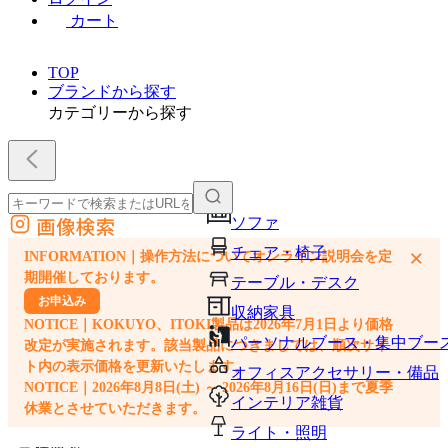
カート
TOP
ブランドから探す
カテゴリーから探す
画像検索
ソファ
外部サイトの商品をカートに追加
チェア・椅子
×
INFORMATION｜操作方法についてオンライン説明会を定
他のサイトで見つけた商品ページのURLを貼り付けて、カートに追加できます
期開催しております。
テーブル・デスク
お申込み
収納家具
NOTICE｜KOKUYO、ITOKI製品は2026年7月1日より価格
パーソナルブース・集中ブー
改定が実施されます。該当製品につきましては、順次サイ
ト内の表示価格を更新いたします。
オフィスアクセサリー・備品
NOTICE｜2026年8月8日(土) ～ 2026年8月16日(日)まで夏季
インテリア雑貨
休業とさせていただきます。
ライト・照明