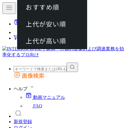
おすすめ順
80件
上代が安い順
動画マニュアル
120件
FAQ
カート
上代が高い順
画像検索
外部サイトの商品をカートに追加
他のサイトで見つけた商品ページのURLを貼り付けて、カートに追加できます
ヘルプ
動画マニュアル
FAQ
新規登録
ログイン