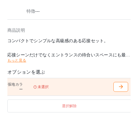
特徴
---
商品説明
コンパクトでシンプルな高級感のある応接セット。
応接シーンだけでなくエントランスの待合いスペースにも最適
もっと見る
。
オプションを選ぶ
張地カラ
未選択
ー
選択解除