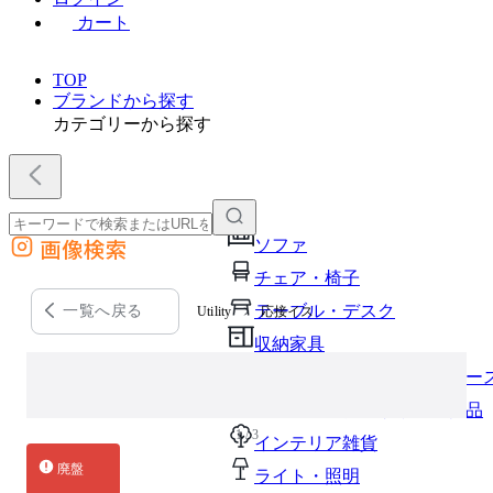
カート
TOP
ブランドから探す
カテゴリーから探す
画像検索
ソファ
外部サイトの商品をカートに追加
チェア・椅子
他のサイトで見つけた商品ページのURLを貼り付けて、カートに追加できます
テーブル・デスク
一覧へ戻る
Utility
応接イス
収納家具
パーソナルブース・集中ブー
オフィスアクセサリー・備品
1 / 3
インテリア雑貨
廃盤
ライト・照明