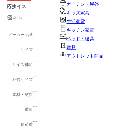
ガーデン・屋外
応接イス
キッズ家具
Utility
生活家電
キッチン家電
メーカー品番
---
ベッド・寝具
---
建具
サイズ
アウトレット商品
---
サイズ補足
---
梱包サイズ
---
素材・材質
---
重量
---
耐荷重