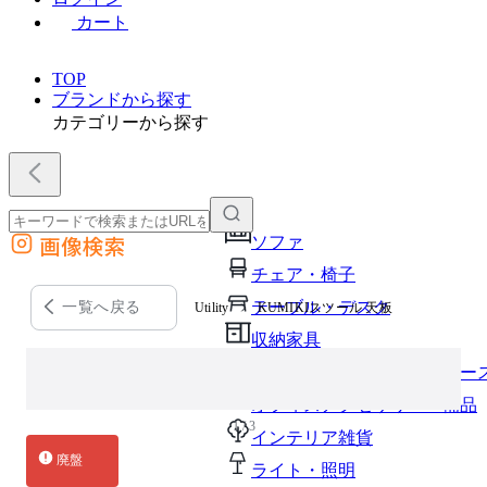
カート
TOP
ブランドから探す
カテゴリーから探す
画像検索
ソファ
外部サイトの商品をカートに追加
チェア・椅子
他のサイトで見つけた商品ページのURLを貼り付けて、カートに追加できます
テーブル・デスク
一覧へ戻る
Utility
KUMIKIスツール 天板
収納家具
パーソナルブース・集中ブー
オフィスアクセサリー・備品
1 / 3
インテリア雑貨
廃盤
ライト・照明