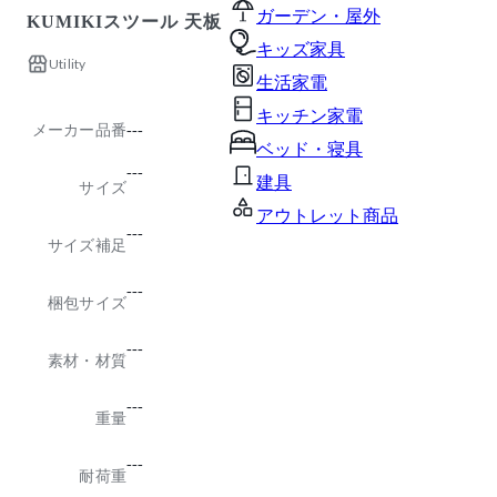
ガーデン・屋外
KUMIKIスツール 天板
キッズ家具
Utility
生活家電
キッチン家電
メーカー品番
---
ベッド・寝具
---
建具
サイズ
アウトレット商品
---
サイズ補足
---
梱包サイズ
---
素材・材質
---
重量
---
耐荷重