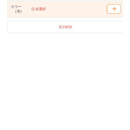
カラー
未選択
(布)
選択解除