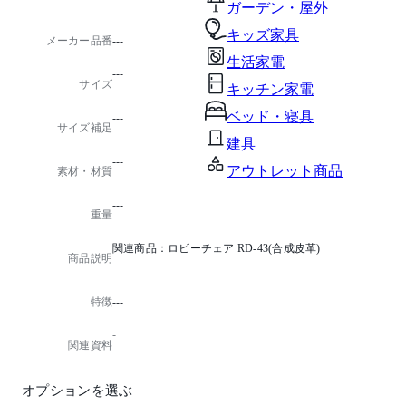
ガーデン・屋外
キッズ家具
メーカー品番
---
生活家電
---
サイズ
キッチン家電
ベッド・寝具
---
サイズ補足
建具
---
アウトレット商品
素材・材質
---
重量
関連商品：ロビーチェア RD-43(合成皮革)
商品説明
特徴
---
-
関連資料
オプションを選ぶ