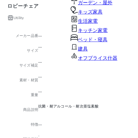
ガーデン・屋外
ロビーチェア
キッズ家具
Utility
生活家電
キッチン家電
メーカー品番
---
ベッド・寝具
---
建具
サイズ
オフプライス什器
---
サイズ補足
---
素材・材質
---
重量
抗菌・耐アルコール・耐次亜塩素酸
商品説明
特徴
---
-