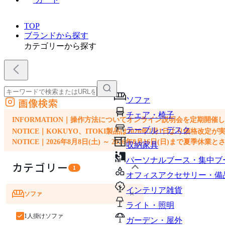
TOP
ブランドから探す
カテゴリーから探す
ソファ
画像検索
外部サイトの商品をカートに追加
チェア・椅子
他のサイトで見つけた商品ページのURLを貼り付けて、カートに追加できます
INFORMATION｜操作方法についてオンライン説明会を定期開催
テーブル・デスク
NOTICE｜KOKUYO、ITOKI製品は2026年7月1日より価
NOTICE｜2026年8月8日(土) ～ 2026年8月16日(日)まで夏季休
収納家具
パーソナルブース・集中ブ
カテゴリー
1
オフィスアクセサリー・備
インテリア雑貨
×
ソファ
ライト・照明
1人掛けソファ
ガーデン・屋外