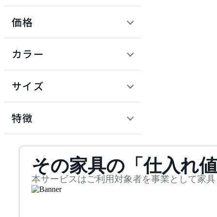
価格
ADAL
定価 / 上代 (税抜)
検索
カラー
アダル
~
円
サイズ
ADAL TOTAL INTERIOR
COLLECTION
幅
アダルトータルインテリ
検索
特徴
アコレクション
~
ADRS
mm
サステナビリティ商品
その家具の「仕入れ
奥行
検索
アドレス
~
本サービスはご利用対象者を事業として家具
ARIAKE
mm
高さ
検索