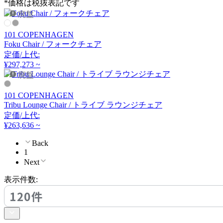
*価格は税抜表記です
コロン
廃盤
101 COPENHAGEN
COMPLEX UNIVERSAL
Foku Chair / フォークチェア
FURNITURE SUPPLY
定価/上代:
コンプレックスユニバー
¥297,273 ~
廃盤
サルファニチャーサプラ
イ
101 COPENHAGEN
CondeHouse
Tribu Lounge Chair / トライブ ラウンジチェア
定価/上代:
カンディハウス
¥263,636 ~
Back
1
CRUSH CRASH PROJECT
Next
クラッシュクラッシュプ
表示件数:
ロジェクト
120件
EDDA