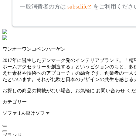
アリアケ
一般消費者の方は
subsclife
をご利用くださ
~
ARUNAi
mm
座面高
検索
アルナイ
~
ワンオーワンコペンハーゲン
AZUMAYA
mm
2017年に誕生したデンマーク発のインテリアブランド。「
ホームアクセサリーを創造する」というビジョンのもと、多
アズマヤ
えた素材や技術へのアプローチ」の融合です。創業者の一人ク
たといいます。それが北欧と日本のデザインの共生を感じる
B-LINE
お探しの商品の掲載がない場合、お気軽に
お問い合わせ
くだ
カテゴリー
ビーライン
ソファ
1人掛けソファ
bellacontte
ブランド