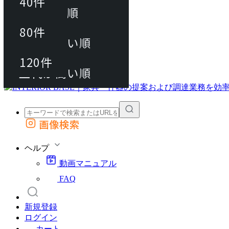
40件
おすすめ順
80件
80件
上代が安い順
動画マニュアル
120件
120件
FAQ
カート
上代が高い順
画像検索
外部サイトの商品をカートに追加
他のサイトで見つけた商品ページのURLを貼り付けて、カートに追加できます
ヘルプ
動画マニュアル
FAQ
新規登録
ログイン
カート