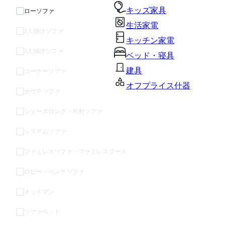
キッズ家具
ローソファ
生活家電
2人掛けソファ
キッチン家電
3人掛けソファ
ベッド・寝具
建具
コーナーソファ
オフプライス什器
カウチソファ
シェーズロング・片肘ソファ
システムソファ
ファミレスソファ・ファミレスブース
ロビー・ベンチソファ
オットマン
ソファベッド