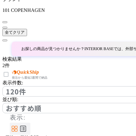
ベラコンテ
101 COPENHAGEN
BoConcept
全てクリア
ボーコンセプト
お探しの商品が見つかりませんか？INTERIOR BASEでは、
by interiors
検索結果
2
件
バイインテリアズ
QuickShip
発注から最短2週間で納品
表示件数:
120件
Coccole
並び順:
コッコレ
おすすめ順
表示:
COLON