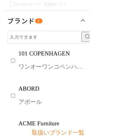
エグゼクティブ・応接用ソファ
チェア・椅子
テーブル・デスク
インテリア雑貨
ライト・照明
収納家具
パーソナルブース・集中ブース
オフィスアクセサリー・備品
ガーデン・屋外
キッズ家具
生活家電
キッチン家電
ベッド・寝具
建具
オフプライス什器
ブランド
1
101 COPENHAGEN
ワンオーワンコペンハー
ゲン
ABORD
アボール
ACME Furniture
取扱いブランド一覧
アクメファニチャー