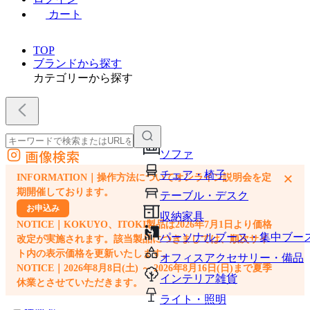
カート
TOP
ブランドから探す
カテゴリーから探す
画像検索
ソファ
外部サイトの商品をカートに追加
チェア・椅子
×
INFORMATION｜操作方法についてオンライン説明会を定
他のサイトで見つけた商品ページのURLを貼り付けて、カートに追加できます
期開催しております。
テーブル・デスク
お申込み
収納家具
NOTICE｜KOKUYO、ITOKI製品は2026年7月1日より価格
パーソナルブース・集中ブー
改定が実施されます。該当製品につきましては、順次サイ
ト内の表示価格を更新いたします。
オフィスアクセサリー・備品
NOTICE｜2026年8月8日(土) ～ 2026年8月16日(日)まで夏季
インテリア雑貨
休業とさせていただきます。
ライト・照明