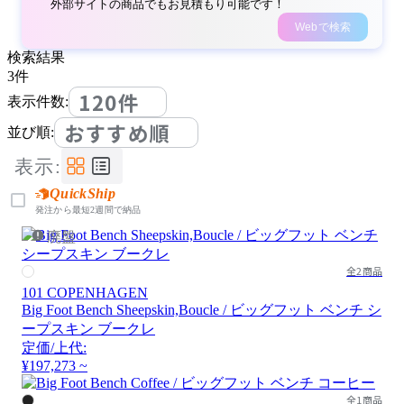
外部サイトの商品でもお見積もり可能です！
Webで検索
検索結果
3
件
120件
表示件数:
おすすめ順
並び順:
表示:
QuickShip
発注から最短2週間で納品
廃盤
全2商品
101 COPENHAGEN
Big Foot Bench Sheepskin,Boucle / ビッグフット ベンチ シ
ープスキン ブークレ
定価/上代:
¥197,273 ~
全1商品