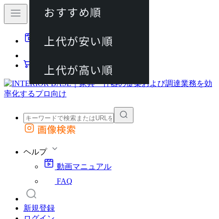
おすすめ順
80件
上代が安い順
動画マニュアル
120件
FAQ
カート
上代が高い順
画像検索
外部サイトの商品をカートに追加
他のサイトで見つけた商品ページのURLを貼り付けて、カートに追加できます
ヘルプ
動画マニュアル
FAQ
新規登録
ログイン