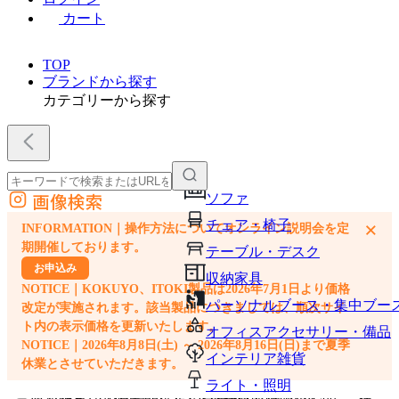
カート
TOP
ブランドから探す
カテゴリーから探す
画像検索
ソファ
外部サイトの商品をカートに追加
チェア・椅子
×
INFORMATION｜操作方法についてオンライン説明会を定
他のサイトで見つけた商品ページのURLを貼り付けて、カートに追加できます
期開催しております。
テーブル・デスク
お申込み
収納家具
NOTICE｜KOKUYO、ITOKI製品は2026年7月1日より価格
パーソナルブース・集中ブー
改定が実施されます。該当製品につきましては、順次サイ
ト内の表示価格を更新いたします。
オフィスアクセサリー・備品
NOTICE｜2026年8月8日(土) ～ 2026年8月16日(日)まで夏季
インテリア雑貨
休業とさせていただきます。
ライト・照明