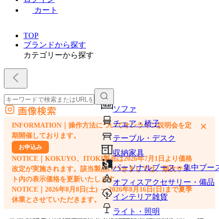
カート
TOP
ブランドから探す
カテゴリーから探す
画像検索
ソファ
外部サイトの商品をカートに追加
チェア・椅子
×
INFORMATION｜操作方法についてオンライン説明会を定
他のサイトで見つけた商品ページのURLを貼り付けて、カートに追加できます
期開催しております。
テーブル・デスク
お申込み
収納家具
NOTICE｜KOKUYO、ITOKI製品は2026年7月1日より価格
パーソナルブース・集中ブー
改定が実施されます。該当製品につきましては、順次サイ
ト内の表示価格を更新いたします。
オフィスアクセサリー・備品
NOTICE｜2026年8月8日(土) ～ 2026年8月16日(日)まで夏季
インテリア雑貨
休業とさせていただきます。
ライト・照明