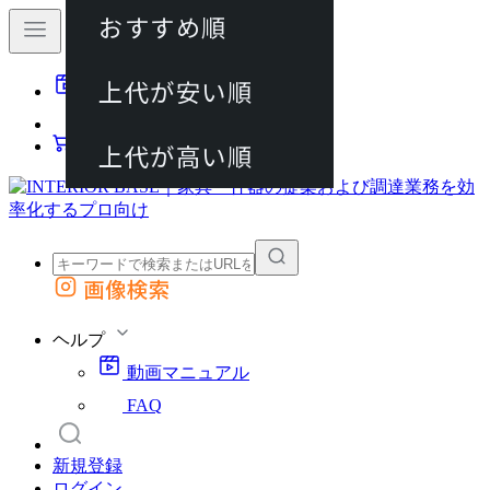
おすすめ順
80件
上代が安い順
動画マニュアル
120件
FAQ
カート
上代が高い順
画像検索
外部サイトの商品をカートに追加
他のサイトで見つけた商品ページのURLを貼り付けて、カートに追加できます
ヘルプ
動画マニュアル
FAQ
新規登録
ログイン