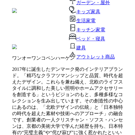
ガーデン・屋外
キッズ家具
生活家電
キッチン家電
ベッド・寝具
建具
アウトレット商品
ワンオーワンコペンハーゲン
2017年に誕生したデンマーク発のインテリアブラン
ド。「精巧なクラフツマンシップと品質、時代を超
えたデザイン。これらを兼ね備え、北欧のライフス
タイルに調和した美しい照明やホームアクセサリー
を創造する」というビジョンのもと、多種多様なコ
レクションを生み出しています。その創造性の中心
にあるのは、「北欧デザインの伝統」と「日本独特
の時代を超えた素材や技術へのアプローチ」の融合
です。創業者の一人クリスチャン・ソフス・ハンセ
ンは、京都の美術大学で学んだ経歴を持ち、日本特
有の“完璧主義”や“侘び寂び”に強く惹かれたといい