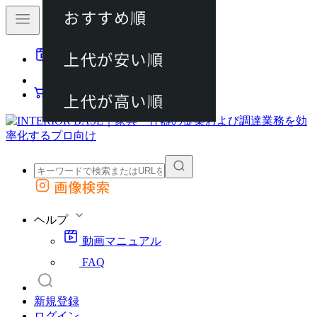
おすすめ順
80件
上代が安い順
動画マニュアル
120件
FAQ
カート
上代が高い順
画像検索
外部サイトの商品をカートに追加
他のサイトで見つけた商品ページのURLを貼り付けて、カートに追加できます
ヘルプ
動画マニュアル
FAQ
新規登録
ログイン