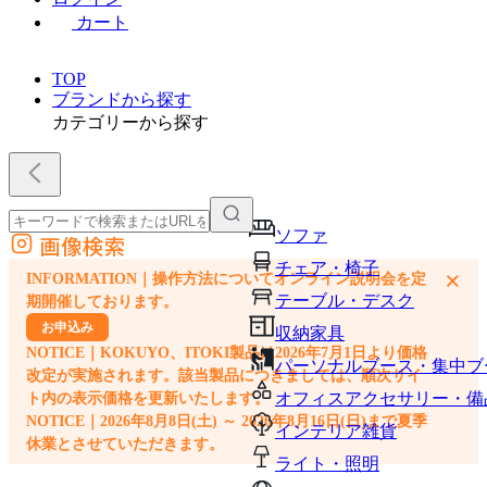
カート
TOP
ブランドから探す
カテゴリーから探す
ソファ
画像検索
外部サイトの商品をカートに追加
チェア・椅子
×
INFORMATION｜操作方法についてオンライン説明会を定
他のサイトで見つけた商品ページのURLを貼り付けて、カートに追加できます
テーブル・デスク
期開催しております。
お申込み
収納家具
NOTICE｜KOKUYO、ITOKI製品は2026年7月1日より価格
パーソナルブース・集中ブ
改定が実施されます。該当製品につきましては、順次サイ
オフィスアクセサリー・備
ト内の表示価格を更新いたします。
NOTICE｜2026年8月8日(土) ～ 2026年8月16日(日)まで夏季
インテリア雑貨
休業とさせていただきます。
ライト・照明