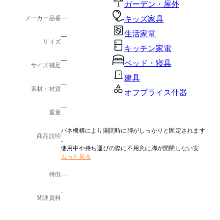
ガーデン・屋外
メーカー品番
---
キッズ家具
生活家電
---
サイズ
キッチン家電
---
ベッド・寝具
サイズ補足
建具
---
素材・材質
オフプライス什器
---
重量
バネ機構により開閉時に脚がしっかりと固定されます
商品説明
。
使用中や持ち運びの際に不用意に脚が開閉しない安全
もっと見る
設計です。
特徴
---
-
関連資料