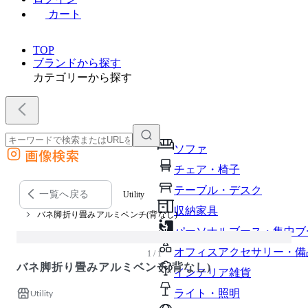
カート
TOP
ブランドから探す
カテゴリーから探す
ソファ
画像検索
外部サイトの商品をカートに追加
チェア・椅子
他のサイトで見つけた商品ページのURLを貼り付けて、カートに追加できます
テーブル・デスク
一覧へ戻る
Utility
収納家具
バネ脚折り畳みアルミベンチ(背なし)
パーソナルブース・集中ブ
オフィスアクセサリー・備
1 / 1
バネ脚折り畳みアルミベンチ(背なし)
インテリア雑貨
ライト・照明
Utility