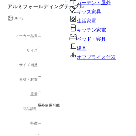
1 / 5
ガーデン・屋外
アルミフォールディングテーブル
キッズ家具
Utility
生活家電
キッチン家電
メーカー品番
---
ベッド・寝具
---
建具
サイズ
オフプライス什器
---
サイズ補足
---
素材・材質
---
重量
屋外使用可能
商品説明
特徴
---
-