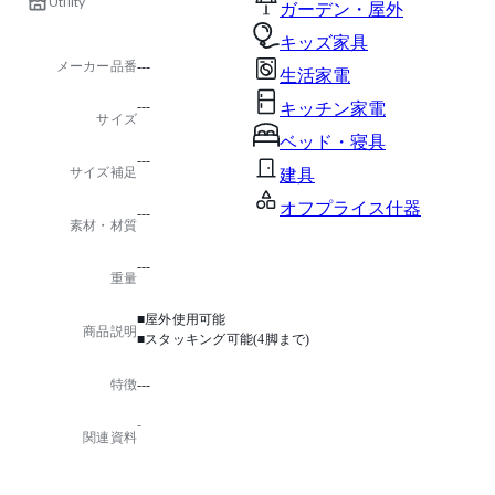
Utility
ガーデン・屋外
キッズ家具
メーカー品番
---
生活家電
---
キッチン家電
サイズ
ベッド・寝具
---
サイズ補足
建具
オフプライス什器
---
素材・材質
---
重量
■屋外使用可能
商品説明
■スタッキング可能(4脚まで)
特徴
---
-
関連資料