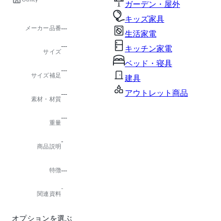
ガーデン・屋外
キッズ家具
メーカー品番
---
生活家電
---
キッチン家電
サイズ
ベッド・寝具
---
サイズ補足
建具
アウトレット商品
---
素材・材質
---
重量
-
商品説明
特徴
---
-
関連資料
オプションを選ぶ