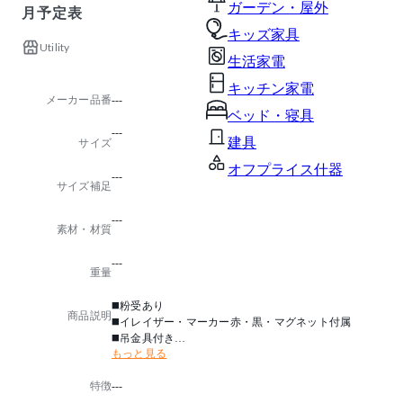
ガーデン・屋外
月予定表
キッズ家具
Utility
生活家電
キッチン家電
メーカー品番
---
ベッド・寝具
---
建具
サイズ
オフプライス什器
---
サイズ補足
---
素材・材質
---
重量
◼️粉受あり
商品説明
◼️イレイザー・マーカー赤・黒・マグネット付属
◼️吊金具付き
もっと見る
※幅1800mm×高さ900mmサイズのタテ書は一段になり
特徴
---
ます。