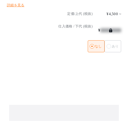
詳細を見る
定価/上代 (税抜)
¥4,500
~
仕入価格 / 下代 (税抜)
¥
なし
あり