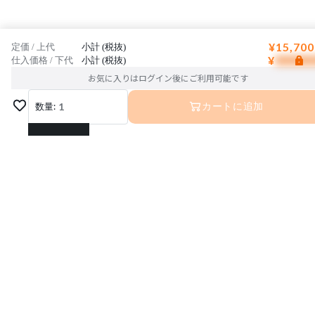
¥15,700
定価 / 上代
小計 (税抜)
¥
仕入価格 / 下代
小計 (税抜)
お気に入りはログイン後にご利用可能です
数量:
1
カートに追加
1
2
3
運営会社
利用規約
プライバシーポリシー
4
特定商取引法に基づく表記
お問い合わせ
5
© Interior Base Inc.