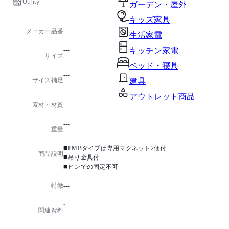
Utility
ガーデン・屋外
キッズ家具
メーカー品番
---
生活家電
---
キッチン家電
サイズ
ベッド・寝具
---
サイズ補足
建具
アウトレット商品
---
素材・材質
---
重量
◼️PMBタイプは専用マグネット2個付
商品説明
◼️吊り金具付
◼️ピンでの固定不可
特徴
---
-
関連資料