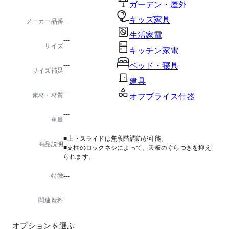
ガーデン・屋外
キッズ家具
メーカー品番
---
生活家電
---
サイズ
キッチン家電
---
ベッド・寝具
サイズ補足
建具
---
素材・材質
オフプライス什器
---
重量
■上下スライドは無段階調節が可能。
商品説明
■支柱のロックネジによって、天板のぐらつきを抑え
られます。
特徴
---
-
関連資料
オプションを選ぶ