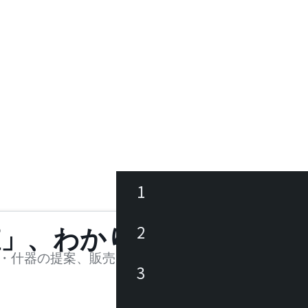
1
ース
2
値」、わかります。
品
・什器の提案、販売を行う法人様および個人事業主
3