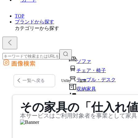
TOP
ブランドから探す
カテゴリーから探す
ソファ
画像検索
外部サイトの商品をカートに追加
チェア・椅子
他のサイトで見つけた商品ページのURLを貼り付けて、カートに追加できます
テーブル・デスク
一覧へ戻る
Utility
金庫
収納家具
パーソナルブース・集中ブ
その家具の「仕入れ
オフィスアクセサリー・備
本サービスはご利用対象者を事業として家具
インテリア雑貨
ライト・照明
ガーデン・屋外