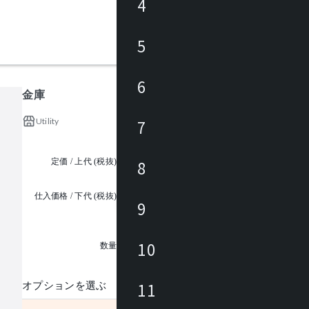
4
5
6
金庫
Utility
7
定価 / 上代 (税抜)
¥69,200 ~
8
仕入価格 / 下代 (税抜)
9
¥
1
10
数量
11
オプションを選ぶ