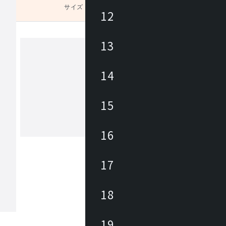
サイズ
未選択
12
13
ユーティリティ
14
Utility(ユーティリティ)は、お値打ち
なホーム・オフィス商品ブランドです
15
ィス向けでは事務イスやロビーチェア
テーブル・作業デスクから、キャビネ
パーテーション、備品が幅広くライン
16
もっと見る
。カタログには企業から家庭までご使
だけるアイテムを約3700点掲載してい
17
18
19