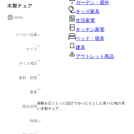
ガーデン・屋外
木製チェア
キッズ家具
Utility
生活家電
キッチン家電
メーカー品番
---
ベッド・寝具
---
建具
サイズ
アウトレット商品
---
サイズ補足
---
素材・材質
---
重量
座幅を広くとった設計でゆったりとした座り心地の良
商品説明
い木製チェア。
特徴
---
-