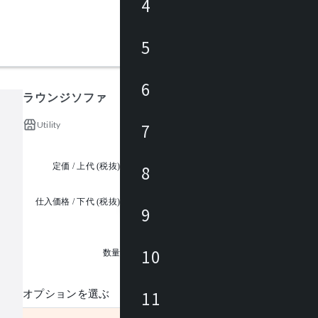
4
5
6
ラウンジソファ
Utility
7
定価 / 上代 (税抜)
¥98,000 ~
8
仕入価格 / 下代 (税抜)
9
¥
1
10
数量
11
オプションを選ぶ