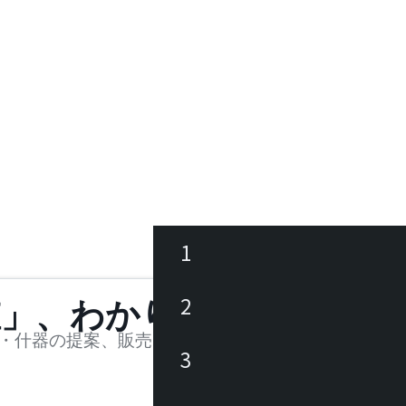
1
ース
2
値」、わかります。
品
・什器の提案、販売を行う法人様および個人事業主
3