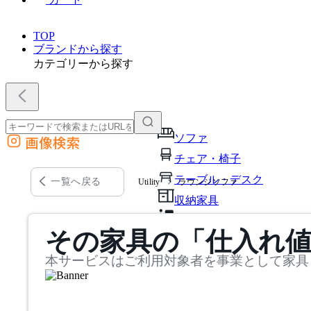
TOP
ブランドから探す
カテゴリーから探す
ソファ
画像検索
外部サイトの商品をカートに追加
チェア・椅子
他のサイトで見つけた商品ページのURLを貼り付けて、カートに追加できます
テーブル・デスク
一覧へ戻る
Utility
ラウンジソファ
収納家具
パーソナルブース・集中ブ
その家具の「仕入れ
オフィスアクセサリー・備
本サービスはご利用対象者を事業として家具
インテリア雑貨
ライト・照明
ガーデン・屋外