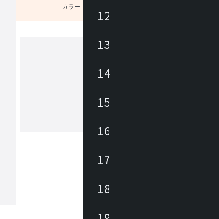
カラー
未選択
12
13
ユーティリティ
14
Utility(ユーティリティ)は、お値打ち
なホーム・オフィス商品ブランドです
15
ィス向けでは事務イスやロビーチェア
テーブル・作業デスクから、キャビネ
パーテーション、備品が幅広くライン
16
もっと見る
。カタログには企業から家庭までご使
だけるアイテムを約3700点掲載してい
17
18
19