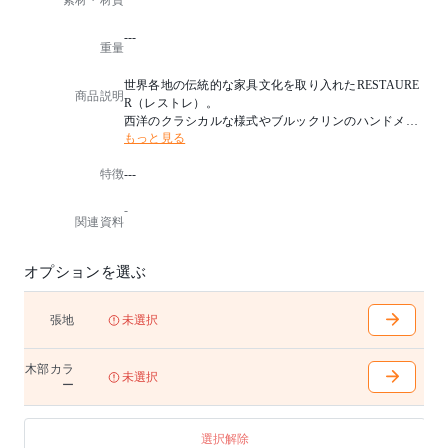
素材・材質
---
重量
世界各地の伝統的な家具文化を取り入れたRESTAURE
商品説明
R（レストレ）。
西洋のクラシカルな様式やブルックリンのハンドメイ
もっと見る
ドカルチャーなど時を経ても色褪せない普遍的な家具
たちが、食のシーンを豊かに彩ります。
特徴
---
セミオーダーの〈テーブルコンビネーション〉では、
デザインやサイズ、素材などを選択でき、その緻密な
-
職人芸に目を見張ることでしょう。
関連資料
※木部は5色よりお選びください
オプションを選ぶ
張地
未選択
木部カラ
未選択
ー
選択解除