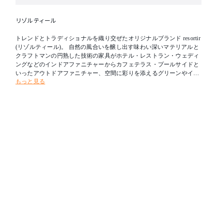
リゾルティール
トレンドとトラディショナルを織り交ぜたオリジナルブランド resortir
(リゾルティール)。 自然の風合いを醸し出す味わい深いマテリアルと
クラフトマンの円熟した技術の家具がホテル・レストラン・ウェディ
ングなどのインドアファニチャーからカフェテラス・プールサイドと
いったアウトドアファニチャー、空間に彩りを添えるグリーンやイン
もっと見る
テリア小物など、さまざまなコントラクトユースに対応いたします。
お客様の理想へと少しでも近づけるよう、最大限のご協力をお約束し
ます。