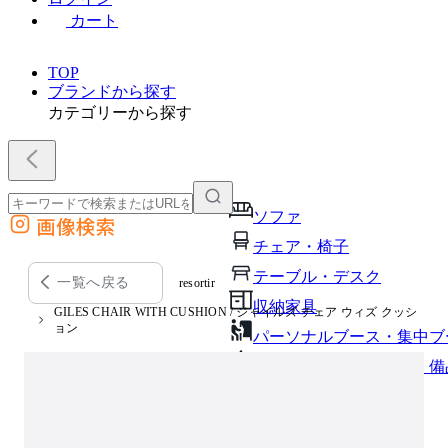
カート
TOP
ブランドから探す
カテゴリーから探す
ソファ
画像検索
外部サイトの商品をカートに追加
チェア・椅子
他のサイトで見つけた商品ページのURLを貼り付けて、カートに追加できます
テーブル・デスク
一覧へ戻る
resortir
収納家具
GILES CHAIR WITH CUSHION / ジャイルズ チェア ウィズ クッシ
ョン
パーソナルブース・集中ブ
オフィスアクセサリー・備
インテリア雑貨
ライト・照明