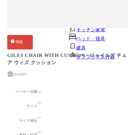
ガーデン・屋外
キッズ家具
生活家電
キッチン家電
1 / 9
ベッド・寝具
廃盤
建具
GILES CHAIR WITH CUSHION / ジャイルズ チェ
オフプライス什器
ア ウィズ クッション
resortir
メーカー品番
---
---
サイズ
---
サイズ補足
---