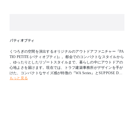
・スチール製品は、塩害を受けやすい沿岸部付近や排
気ガスを受けやすい場所では腐食や変色の進行が早ま
ります。
・アルミ製品は鉄や銅などの異種金属と直接接触する
と腐食する可能性があります。
・樹脂製品は紫外線や温度の影響で変色、変形する場
合があります。
・部品の形状・仕様等は、予告なく変更する場合があ
パティオプティ
ります。
ご了承下さい。
くつろぎの空間を演出するオリジナルのアウトドアファニチャー『PA
TIO PETITE (パティオプティ)』。都会でのコンパクトなスタイルから
、ゆったりとしたリゾートスタイルまで、暮らしの中にアウトドアの
心地よさを届けます。現在では、トラフ建築事務所がデザインを手が
けた、コンパクトなサイズ感が特徴の『WA Series』とSUPPOSE DESI
もっと見る
GN OFFICEがデザインを手がけ、奥行きのある座面・大きなひじ掛け
など「間と余白」が特徴の『MA Series』を販売しています。