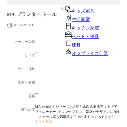
ガーデン・屋外
1 / 8
キッズ家具
MA-プランター トール
生活家電
PATIO PETITE
キッチン家電
ベッド・寝具
メーカー品番
---
建具
---
オフプライス什器
サイズ
---
サイズ補足
---
素材・材質
---
重量
MA series(マ シリーズ)は｢間と余白のあるアウトドア
商品説明
ファニチャー｣をコンセプトに、素材やデザインに加え
、スケール感も高級感を生み出すものであるととらえ
もっと見る
誕生しました。