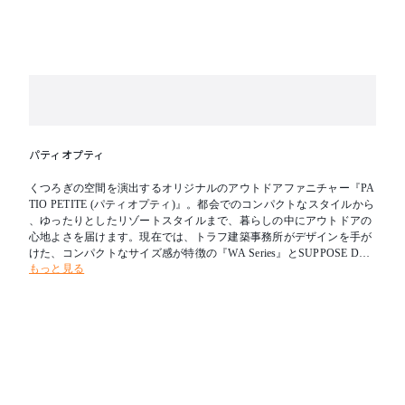
・定期的にネジにゆるみがないか点検してください。
ゆるんだままの使用は大変危険です。
また移動した場合も必ず点検してください。
【予めご了承下さい】
・スチール製品は経年変化でサビが発生することは、
避けられません。
・スチール製品は、塩害を受けやすい沿岸部付近や排
気ガスを受けやすい場所では腐食や変色の進行が早ま
ります。
パティオプティ
・アルミ製品は鉄や銅などの異種金属と直接接触する
と腐食する可能性があります。
くつろぎの空間を演出するオリジナルのアウトドアファニチャー『PA
・樹脂製品は紫外線や温度の影響で変色、変形する場
TIO PETITE (パティオプティ)』。都会でのコンパクトなスタイルから
合があります。
、ゆったりとしたリゾートスタイルまで、暮らしの中にアウトドアの
・部品の形状・仕様等は、予告なく変更する場合があ
心地よさを届けます。現在では、トラフ建築事務所がデザインを手が
ります。
けた、コンパクトなサイズ感が特徴の『WA Series』とSUPPOSE DESI
ご了承下さい。
もっと見る
GN OFFICEがデザインを手がけ、奥行きのある座面・大きなひじ掛け
など「間と余白」が特徴の『MA Series』を販売しています。