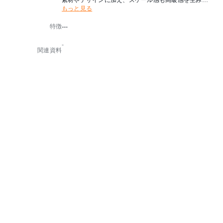
素材やデザインに加え、スケール感も高級感を生み出
もっと見る
すものであるととらえ誕生しました。
特徴
---
大きなひじ掛け、奥行きのある座面、テーブルの余白
スペースなど、広さを感じられる設計を施すことによ
-
り、
関連資料
ゆったりと寛いだり、本、グラス、フラワーベースや
ランプなどを置いたり、用途や空間により多様なシー
ンが生まれるPATIO PETITEの新シリーズです。
クッションは肘かけと背もたれ、どの向きでも使えま
す。
向かい合わせに2つ置いたり、MA-ソファ・シングル(
サイドテーブル付)やMA-ソファ・ダブル(サイドテー
ブル付)と組み合わせても。
■こちらの商品はお客様による組立が必要です。
2人以上での組立作業を推奨しております。
※工具やネジは付属しています。
【クリーニングとメンテナンス】
・簡単な汚れは、乾いた布で拭き取ってください。
汚れがひどい場合は水拭きしてから水気の残らない
ように柔らかい布で乾拭きしてください。
酸やアルカリの強い洗剤、薬品は使用しないでくだ
さい。