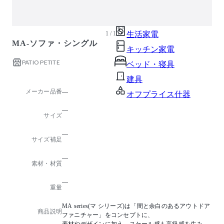
ガーデン・屋外
キッズ家具
1 / 10
生活家電
MA-ソファ・シングル
キッチン家電
PATIO PETITE
ベッド・寝具
建具
メーカー品番
---
オフプライス什器
---
サイズ
---
サイズ補足
---
素材・材質
---
重量
MA series(マ シリーズ)は「間と余白のあるアウトドア
商品説明
ファニチャー」をコンセプトに、