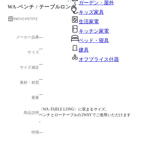
1 / 5
ガーデン・屋外
WA-ベンチ / テーブルロング
キッズ家具
PATIO PETITE
生活家電
キッチン家電
メーカー品番
---
ベッド・寝具
---
建具
サイズ
オフプライス什器
---
サイズ補足
---
素材・材質
---
重量
〈WA-TABLE LONG〉に収まるサイズ。
商品説明
ベンチとローテーブルの2WAYでご使用いただけます
。
特徴
---