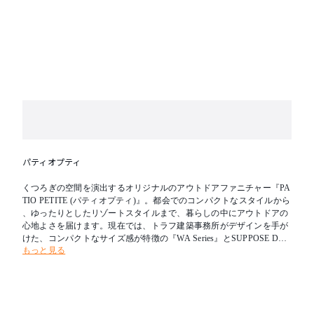
パティオプティ
くつろぎの空間を演出するオリジナルのアウトドアファニチャー『PA
TIO PETITE (パティオプティ)』。都会でのコンパクトなスタイルから
、ゆったりとしたリゾートスタイルまで、暮らしの中にアウトドアの
心地よさを届けます。現在では、トラフ建築事務所がデザインを手が
けた、コンパクトなサイズ感が特徴の『WA Series』とSUPPOSE DESI
もっと見る
GN OFFICEがデザインを手がけ、奥行きのある座面・大きなひじ掛け
など「間と余白」が特徴の『MA Series』を販売しています。