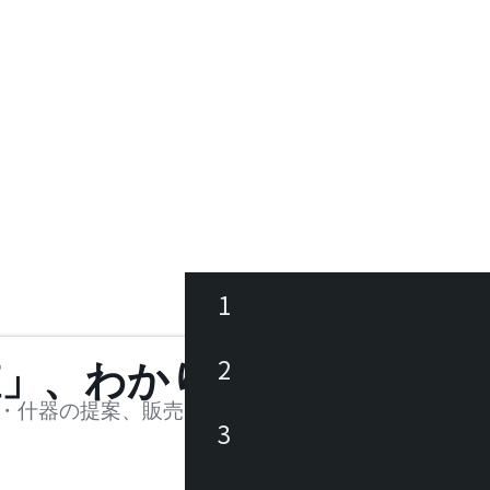
1
ース
2
値」、わかります。
品
・什器の提案、販売を行う法人様および個人事業主
3