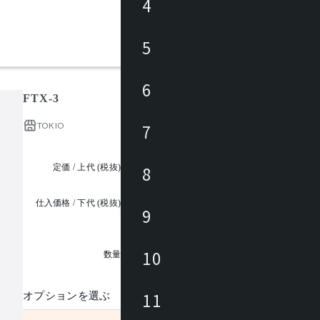
4
5
6
FTX-3
TOKIO
7
定価 / 上代 (税抜)
¥37,400 ~
8
仕入価格 / 下代 (税抜)
9
¥
1
10
数量
11
オプションを選ぶ