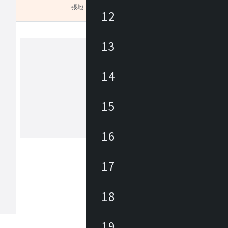
張地
未選択
12
13
トキオ
14
「TOKIO」は常に人の感覚を大切に
ザインから機能、素材や材質に至るま
15
だわりを持ったものづくりをするブラ
情報が行きかう、コミュニケーション
新しい働き方を実現するため、オフィ
16
もっと見る
ア、ミーティングチェア、会議用テー
折畳みテーブルなど様々な製品を取り
います。
17
18
19