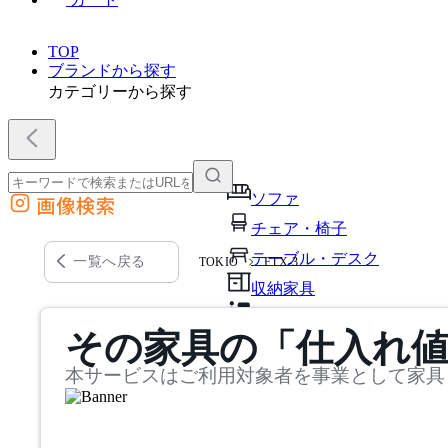
TOP
ブランドから探す
カテゴリーから探す
ソファ
画像検索
外部サイトの商品をカートに追加
チェア・椅子
他のサイトで見つけた商品ページのURLを貼り付けて、カートに追加できます
テーブル・デスク
一覧へ戻る
TOKIO
FTX-3
収納家具
パーソナルブース・集中ブ
その家具の「仕入れ
オフィスアクセサリー・備
本サービスはご利用対象者を事業として家具
インテリア雑貨
ライト・照明
ガーデン・屋外