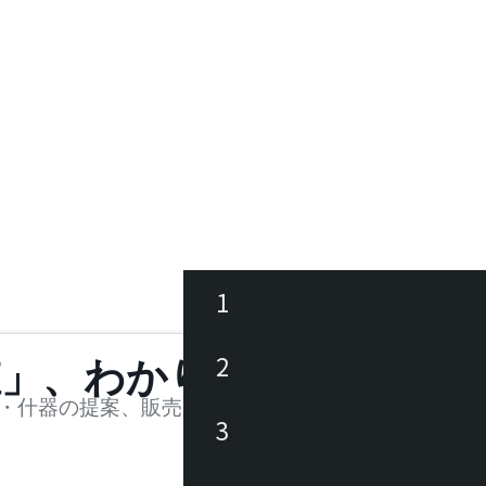
1
ース
2
値」、わかります。
品
・什器の提案、販売を行う法人様および個人事業主
3