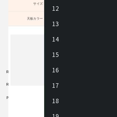
サイズ
未選択
12
天板カラー
未選択
13
14
トキオ
15
「TOKIO」は常に人の感覚を大切に
ザインから機能、素材や材質に至るま
16
だわりを持ったものづくりをするブラ
情報が行きかう、コミュニケーション
新しい働き方を実現するため、オフィ
17
もっと見る
ア、ミーティングチェア、会議用テー
折畳みテーブルなど様々な製品を取り
います。
18
19