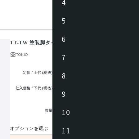
4
5
6
TT-TW 塗装脚タイプ (楕円形)
TOKIO
7
定価 / 上代 (税抜)
¥105,900 ~
8
仕入価格 / 下代 (税抜)
9
¥
1
10
数量
11
オプションを選ぶ