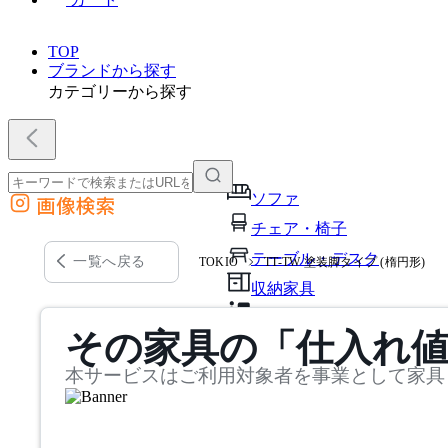
TOP
ブランドから探す
カテゴリーから探す
ソファ
画像検索
外部サイトの商品をカートに追加
チェア・椅子
他のサイトで見つけた商品ページのURLを貼り付けて、カートに追加できます
テーブル・デスク
一覧へ戻る
TOKIO
TT-TW 塗装脚タイプ (楕円形)
収納家具
パーソナルブース・集中ブ
その家具の「仕入れ
オフィスアクセサリー・備
本サービスはご利用対象者を事業として家具
インテリア雑貨
ライト・照明
ガーデン・屋外