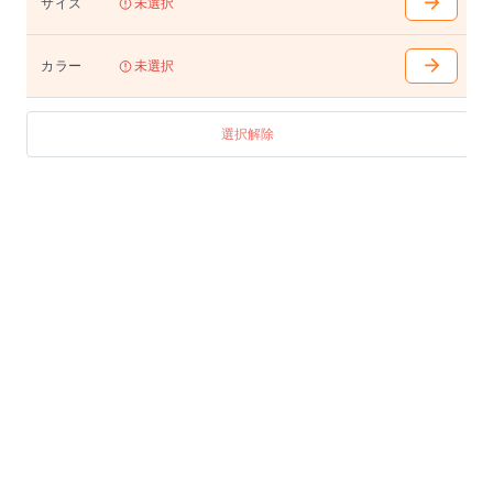
サイズ
未選択
■折りたたみ操作レバー(カバー付き)
天板下に左右２ヶ所どちらか一方の操作だけで、天板
を折り畳むことができます。
カラー
未選択
■高さ調節機能付
キャスター上部のリングを回転させることによりレベ
選択解除
ル調節が可能です。(最大+10mm)