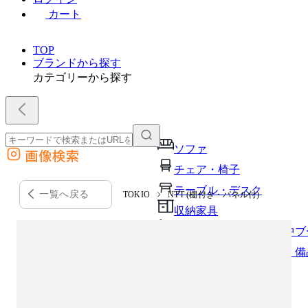
カート
TOP
ブランドから探す
カテゴリーから探す
ソファ
画像検索
外部サイトの商品をカートに追加
チェア・椅子
他のサイトで見つけた商品ページのURLを貼り付けて、カートに追加できます
テーブル・デスク
一覧へ戻る
TOKIO
NTT (棚付き・パネル付)
収納家具
パーソナルブース・集中ブ
オフィスアクセサリー・備
インテリア雑貨
ライト・照明