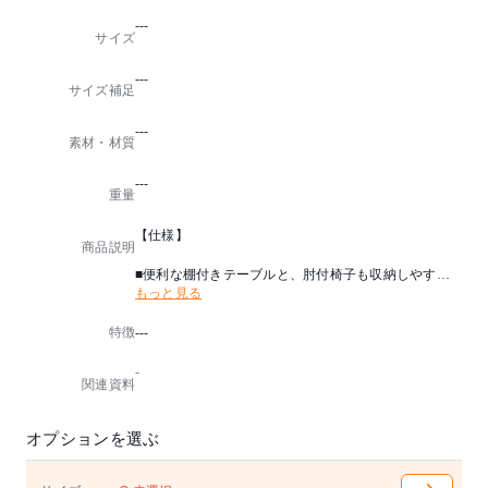
---
サイズ
---
サイズ補足
---
素材・材質
---
重量
【仕様】
商品説明
■便利な棚付きテーブルと、肘付椅子も収納しやすい
もっと見る
棚無しを用意しております。
特徴
---
■収納時、パイプが傷付きにくいよう緩衝材が装着し
ています。
-
関連資料
■スタッキング
スタッキングピッチ：145mm
オプションを選ぶ
■天板跳上げ式
フラップ式で効率良く収納できます。