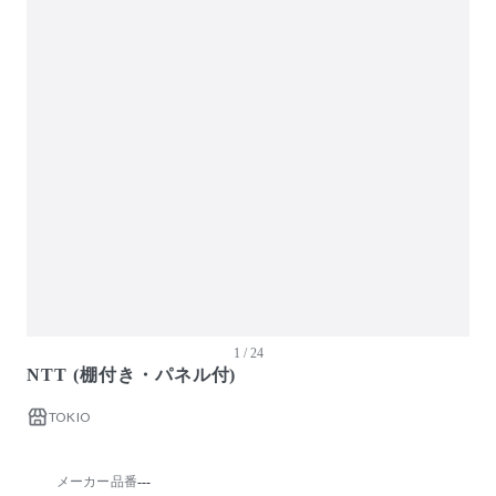
ガーデン・屋外
キッズ家具
生活家電
キッチン家電
ベッド・寝具
建具
オフプライス什器
1 / 24
NTT (棚付き・パネル付)
TOKIO
メーカー品番
---