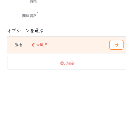
特徴
---
リフレッシュエリアなどに合います。
-
※組立品
関連資料
オプションを選ぶ
張地
未選択
選択解除