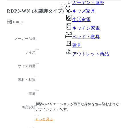
ガーデン・屋外
1 / 7
RDP3-WN (木製脚タイプ)
キッズ家具
生活家電
TOKIO
キッチン家電
ベッド・寝具
メーカー品番
---
建具
---
サイズ
アウトレット商品
---
サイズ補足
---
素材・材質
---
重量
脚部のバリエーションが豊富な身体を包み込むような
商品説明
デザインチェアです。
もっと見る
■木製脚タイプ
カジュアルな木製4本脚タイプです。