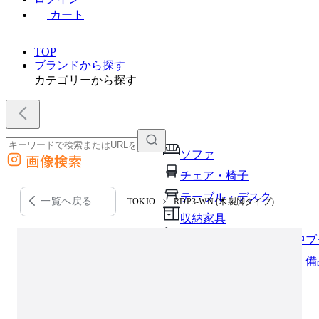
カート
TOP
ブランドから探す
カテゴリーから探す
ソファ
画像検索
外部サイトの商品をカートに追加
チェア・椅子
他のサイトで見つけた商品ページのURLを貼り付けて、カートに追加できます
テーブル・デスク
一覧へ戻る
TOKIO
RDP3-WN (木製脚タイプ)
収納家具
パーソナルブース・集中ブ
オフィスアクセサリー・備
インテリア雑貨
ライト・照明