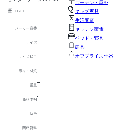
ガーデン・屋外
TOKIO
キッズ家具
生活家電
メーカー品番
---
キッチン家電
ベッド・寝具
---
サイズ
建具
---
オフプライス什器
サイズ補足
---
素材・材質
---
重量
-
商品説明
特徴
---
-
関連資料