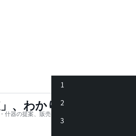
1
ース
2
値」、わかります。
品
・什器の提案、販売を行う法人様および個人事業主
3