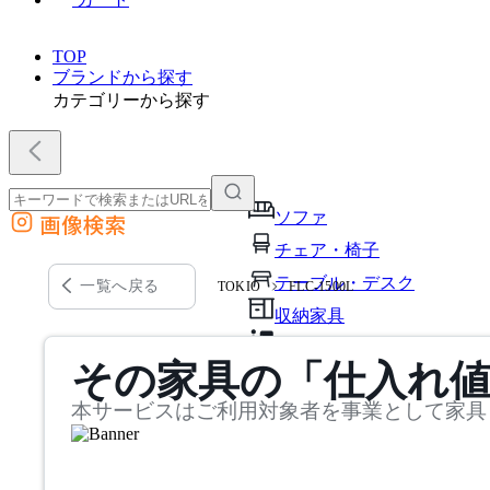
TOP
ブランドから探す
カテゴリーから探す
ソファ
画像検索
外部サイトの商品をカートに追加
チェア・椅子
他のサイトで見つけた商品ページのURLを貼り付けて、カートに追加できます
テーブル・デスク
一覧へ戻る
TOKIO
FLC-1500L
収納家具
パーソナルブース・集中ブ
その家具の「仕入れ
オフィスアクセサリー・備
本サービスはご利用対象者を事業として家具
インテリア雑貨
ライト・照明
ガーデン・屋外