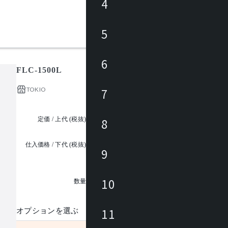
4
5
6
FLC-1500L
TOKIO
7
定価 / 上代 (税抜)
¥96,100 ~
8
仕入価格 / 下代 (税抜)
9
¥
1
10
数量
11
オプションを選ぶ