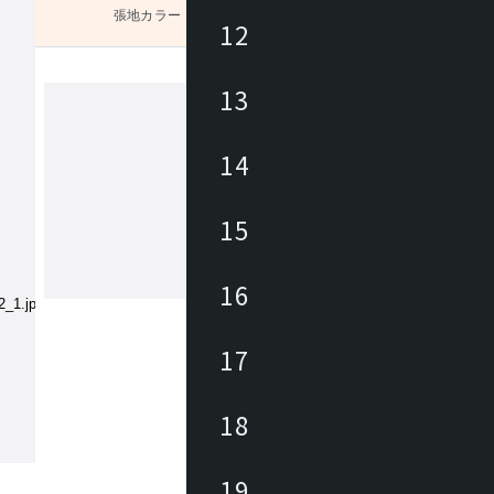
張地カラー
未選択
12
13
び下さ
トキオ
14
「TOKIO」は常に人の感覚を大切に
ザインから機能、素材や材質に至るま
15
だわりを持ったものづくりをするブラ
情報が行きかう、コミュニケーション
新しい働き方を実現するため、オフィ
16
もっと見る
ア、ミーティングチェア、会議用テー
折畳みテーブルなど様々な製品を取り
います。
17
18
19