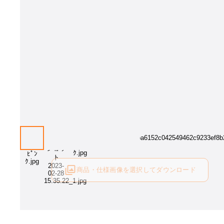
画像はイメージとなります[張地：パステルピンク]。張地カラーをお選
い。
商品・仕様画像を選択してダウンロード
ログイン後にご利用可能です