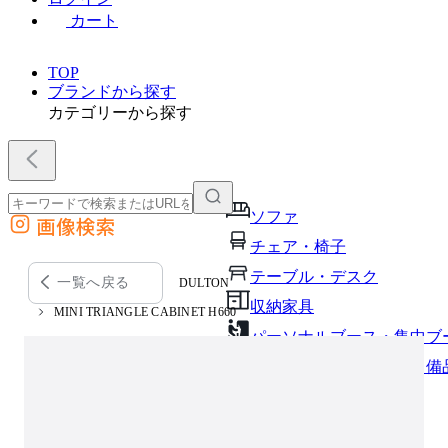
カート
TOP
ブランドから探す
カテゴリーから探す
ソファ
画像検索
外部サイトの商品をカートに追加
チェア・椅子
他のサイトで見つけた商品ページのURLを貼り付けて、カートに追加できます
テーブル・デスク
一覧へ戻る
DULTON
収納家具
MINI TRIANGLE CABINET H660
パーソナルブース・集中ブ
オフィスアクセサリー・備
インテリア雑貨
ライト・照明