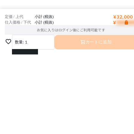
■必ず水平な場所へ設置してください。
■定期的に各部のパーツに破損等がないかご確認くだ
さい。
¥32,000
定価 / 上代
小計 (税抜)
■収納物を入れたまま本体を移動させないでください
¥
仕入価格 / 下代
小計 (税抜)
。
■本製品を改造しないでください。
お気に入りはログイン後にご利用可能です
■本製品に破損や異常が発生した際は、直ちにご使用
をお控えください。
数量:
1
カートに追加
■直射日光、または熱を避けてください。
■湿気の多い場所や風雨にさらされる場所でのご使用
はお避けください。
1
■本製品が汚れた際は、乾いた柔らかい布、または中
性洗剤を含ませた柔らかい布で軽く拭き取ってくださ
い。
2
3
4
5