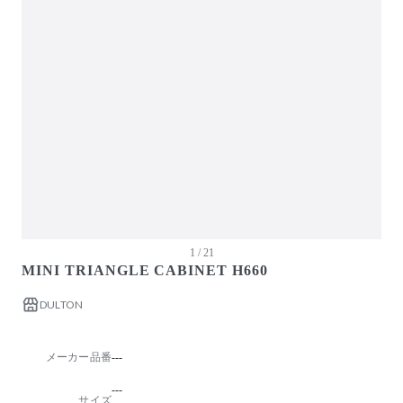
ガーデン・屋外
キッズ家具
生活家電
キッチン家電
ベッド・寝具
建具
オフプライス什器
1 / 21
MINI TRIANGLE CABINET H660
DULTON
メーカー品番
---
---
サイズ