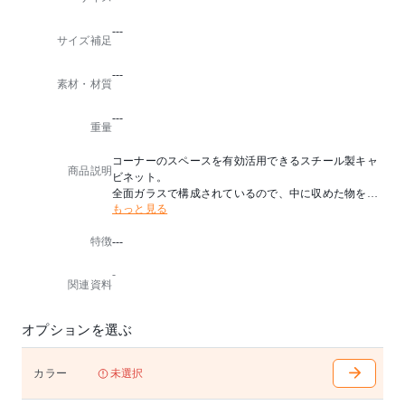
---
サイズ補足
---
素材・材質
---
重量
コーナーのスペースを有効活用できるスチール製キャ
商品説明
ビネット。
全面ガラスで構成されているので、中に収めた物を全
もっと見る
方位から楽しむ事が出来ます。
また、コーナーに設置することでデッドスペースもな
特徴
---
くなり、空間全体が締まります。
扉は上下のマグネットで固定されるので、開閉も楽々
-
。
関連資料
お気に入りのコレクションを飾るケースとして、デス
クトップやローキャビネット上の収納として、 空間を
生かしつつも、充分すぎる存在感を放ってくれる、魅
オプションを選ぶ
せる収納です。
【組み立て作業中の注意事項】
カラー
未選択
■製造工程上、本製品パーツには鋭利な箇所がござい