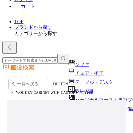
カート
TOP
ブランドから探す
カテゴリーから探す
ソファ
画像検索
外部サイトの商品をカートに追加
チェア・椅子
他のサイトで見つけた商品ページのURLを貼り付けて、カートに追加できます
テーブル・デスク
一覧へ戻る
DULTON
収納家具
WOODEN CABINET WITH CASTORS 4 LAYER
パーソナルブース・集中ブ
オフィスアクセサリー・備
インテリア雑貨
ライト・照明