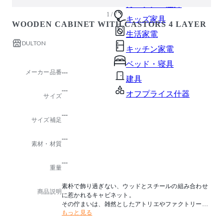
ガーデン・屋外
1 / 7
キッズ家具
WOODEN CABINET WITH CASTORS 4 LAYER
生活家電
DULTON
キッチン家電
ベッド・寝具
メーカー品番
---
建具
---
オフプライス什器
サイズ
---
サイズ補足
---
素材・材質
---
重量
素朴で飾り過ぎない、ウッドとスチールの組み合わせ
商品説明
に惹かれるキャビネット。
その佇まいは、雑然としたアトリエやファクトリー、
もっと見る
ガレージなどが似合います。
日々ペンキや油を浴びて自然に味わいが増したり、ス