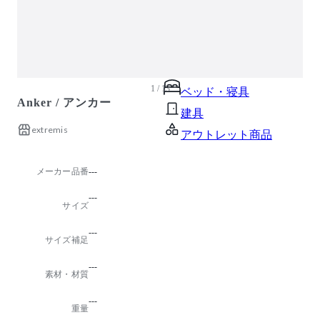
ガーデン・屋外
キッズ家具
生活家電
キッチン家電
1 / 13
ベッド・寝具
Anker / アンカー
建具
extremis
アウトレット商品
メーカー品番
---
---
サイズ
---
サイズ補足
---
素材・材質
---
重量