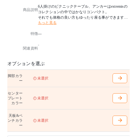
6人掛けのピクニックテーブル、アンカーはextremisの
商品説明
コレクションの中ではかなりコンパクト。
それでも体格の良い方もゆったり座る事ができます。
もっと見る
テーブルトップは水抜き穴が空いているのでアウトド
アで水が溜まってしまう事もありません。
特徴
---
ヘルウッド 100% PEFC：屋外に最適
-
関連資料
※オーダーカラー対応可能です。
詳しくはお問い合わせください。
オプションを選ぶ
脚部カラ
未選択
ー
センター
プレート
未選択
カラー
天板&ベ
ンチカラ
未選択
ー