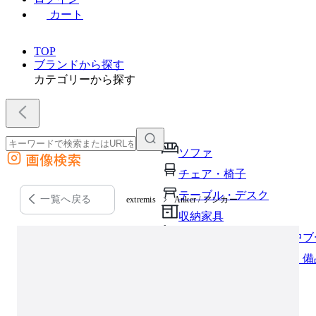
カート
TOP
ブランドから探す
カテゴリーから探す
ソファ
画像検索
外部サイトの商品をカートに追加
チェア・椅子
他のサイトで見つけた商品ページのURLを貼り付けて、カートに追加できます
テーブル・デスク
一覧へ戻る
extremis
Anker / アンカー
収納家具
パーソナルブース・集中ブ
オフィスアクセサリー・備
インテリア雑貨
ライト・照明