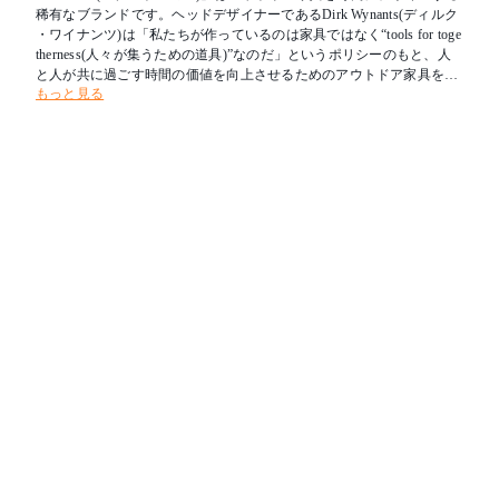
稀有なブランドです。ヘッドデザイナーであるDirk Wynants(ディルク
・ワイナンツ)は「私たちが作っているのは家具ではなく“tools for toge
therness(人々が集うための道具)”なのだ」というポリシーのもと、人
と人が共に過ごす時間の価値を向上させるためのアウトドア家具を提
もっと見る
案しています。現在では、屋外だけでなく、オフィスのコミニュケー
ションエリアなどの屋内スペースでも、その活躍の場を広げています
。