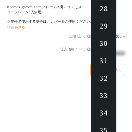
28
Kosmos カバー ローフレーム3掛 / コスモス
ローフレーム3人掛用。
※屋外で使用する場合は、カバーをご使用ください。
29
詳細を見る
定価/上代 (税抜)
¥231,000
~
30
仕入価格 / 下代 (税抜)
¥
31
なし
あり
32
33
34
35