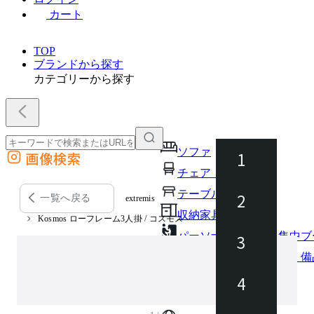
カート
TOP
ブランドから探す
カテゴリーから探す
ソファ
1
画像検索
外部サイトの商品をカートに追加
チェア・椅子
他のサイトで見つけた商品ページのURLを貼り付けて、カートに追加できます
テーブル・デスク
2
一覧へ戻る
extremis
収納家具
Kosmos ローフレーム3人掛 / コスモス
パーソナルブース・集中ブ
3
オフィスアクセサリー・備
インテリア雑貨
4
ライト・照明