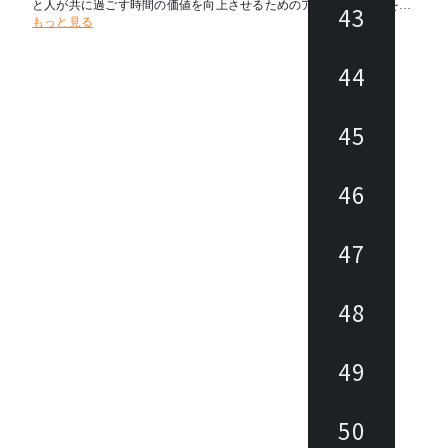
と人が共に過ごす時間の価値を向上させるためのアウトドア家具を提
43
もっと見る
案しています。現在では、屋外だけでなく、オフィスのコミニュケー
ションエリアなどの屋内スペースでも、その活躍の場を広げています
。
44
45
46
47
48
49
50