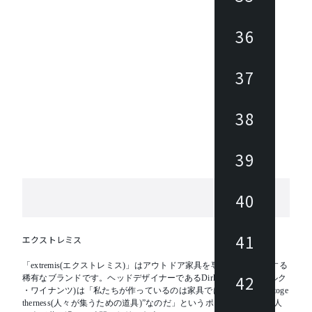
36
37
38
39
40
41
エクストレミス
「extremis(エクストレミス)」はアウトドア家具を専門にデザインする
42
稀有なブランドです。ヘッドデザイナーであるDirk Wynants(ディルク
・ワイナンツ)は「私たちが作っているのは家具ではなく“tools for toge
therness(人々が集うための道具)”なのだ」というポリシーのもと、人