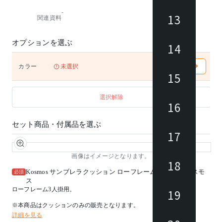
おいしい食事を楽しんだその同じ場所で最高の寛ぎを
-
得られます。
13
関連資料
※こちらはフレームのみの販売となります。クッショ
ンは含まれておりません。
オプションを選ぶ
14
※オーダーカラー対応可能です。
詳しくはお問い合わせください。
カラー
未選択
15
選択解除
16
セット商品・付属品を選ぶ
17
画像はイメージとなります。
18
Kosmos サンブレラクッション ローフレーム3人掛用 / コスモ
必須
ス
ローフレーム3人掛用。
19
※本商品はクッションのみの販売となります。
詳細を見る