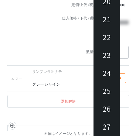
20
定価/上代 (税抜)
¥925,000
21
仕入価格 / 下代 (税抜)
¥
22
1
数量
23
24
サンブレラ® ナテ
カラー
グレーシャイン
25
選択解除
26
27
画像はイメージとなります。