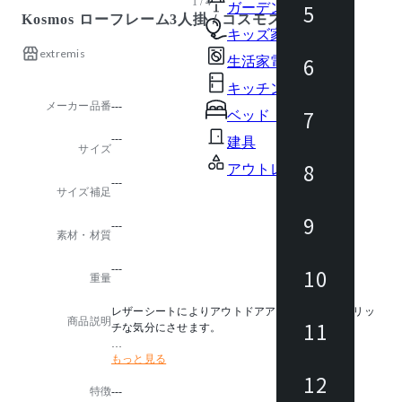
1 / 4
5
ガーデン・屋外
Kosmos ローフレーム3人掛 / コスモス
キッズ家具
extremis
6
生活家電
キッチン家電
メーカー品番
---
7
ベッド・寝具
---
建具
サイズ
8
アウトレット商品
---
サイズ補足
9
---
素材・材質
---
10
重量
レザーシートによりアウトドアアクティビティをリッ
商品説明
11
チな気分にさせます。
もっと見る
オプションのテーブルは可動式で座面まで下げること
が出来るので、友人とのランチの後、フラットにした
12
特徴
---
Kosmosの中でみんなでお昼寝はいかがでしょうか？