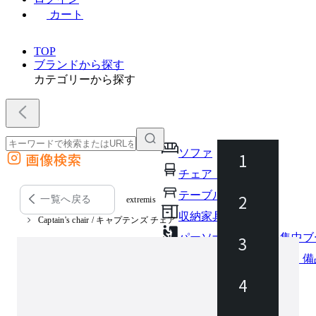
カート
TOP
ブランドから探す
カテゴリーから探す
ソファ
1
画像検索
外部サイトの商品をカートに追加
チェア・椅子
他のサイトで見つけた商品ページのURLを貼り付けて、カートに追加できます
テーブル・デスク
2
一覧へ戻る
extremis
収納家具
Captain's chair / キャプテンズ チェア
パーソナルブース・集中ブ
3
オフィスアクセサリー・備
インテリア雑貨
4
ライト・照明