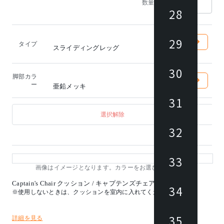
1
数量
28
29
タイプ
スライディングレッグ
30
脚部カラ
ー
亜鉛メッキ
31
選択解除
32
33
画像はイメージとなります。カラーをお選びください。
Captain's Chair クッション / キャプテンズチェア
34
※使用しないときは、クッションを室内に入れてください。
35
詳細を見る