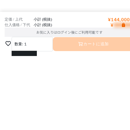
¥144,000
定価 / 上代
小計 (税抜)
¥
仕入価格 / 下代
小計 (税抜)
お気に入りはログイン後にご利用可能です
数量:
1
カートに追加
1
2
3
運営会社
利用規約
プライバシーポリシー
4
特定商取引法に基づく表記
お問い合わせ
5
© Interior Base Inc.