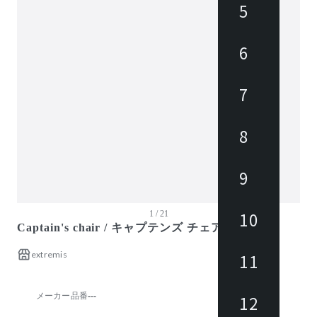
5
ガーデン・屋外
キッズ家具
6
生活家電
キッチン家電
7
ベッド・寝具
建具
8
オフプライス什器
9
10
1 / 21
Captain's chair / キャプテンズ チェア
extremis
11
メーカー品番
---
12