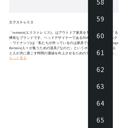
58
59
エクストレミス
「extremis(エクストレミス)」はアウトドア家具を専門にデザインする
60
稀有なブランドです。ヘッドデザイナーであるDirk Wynants(ディルク
・ワイナンツ)は「私たちが作っているのは家具ではなく“tools for toge
therness(人々が集うための道具)”なのだ」というポリシーのもと、人
61
と人が共に過ごす時間の価値を向上させるためのアウトドア家具を提
もっと見る
案しています。現在では、屋外だけでなく、オフィスのコミニュケー
ションエリアなどの屋内スペースでも、その活躍の場を広げています
62
。
63
64
65