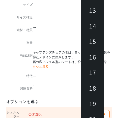
---
サイズ
13
---
サイズ補足
14
---
素材・材質
15
---
重量
キャプテンズチェアの名は、ヨットの操舵席に着想を
16
商品説明
得たデザインに由来します。
幅の広いシェル型のシートは、恰幅の良い人や長身の
もっと見る
人にとっても極上の座り心地です。
17
特徴
---
どんな体型、どんな世代の方にもゆったりとしたシェ
ルが包みこみ極上の座り心地です。
-
18
関連資料
※サイズの詳細はお問い合わせください。
※本商品はシェルのみの販売となります。
脚をお選びください。
19
オプションを選ぶ
シェルカ
未選択
ラー