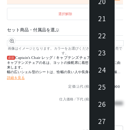
20
選択解除
21
セット商品・付属品を選ぶ
22
画像はイメージとなります。カラーをお選びください。 脚のみの販売で
23
す。
Captain's Chair レッグ / キャプテンズチェア
必須
キャプテンズチェアの名は、ヨットの操舵席に着想を得たデザインに由
24
来します。
幅の広いシェル型のシートは、恰幅の良い人や長身の人にとっても極上
の座り心地です。
詳細を見る
25
※脚のみの販売です。
定価/上代 (税抜)
¥80,000
シェルをお選びください。
仕入価格 / 下代 (税抜)
26
¥
27