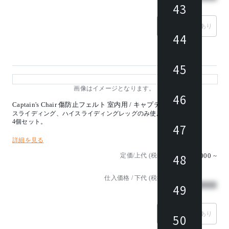
43
なし
あり
44
45
画像はイメージとなります。
46
Captain's Chair 傷防止フェルト 室内用 / キャプテンズチェア
スライディング、ハイスライディングレッグのみ使用可。
4個セット。
47
詳細を見る
48
定価/上代 (税抜)
¥3,000
~
仕入価格 / 下代 (税抜)
¥
49
なし
あり
50