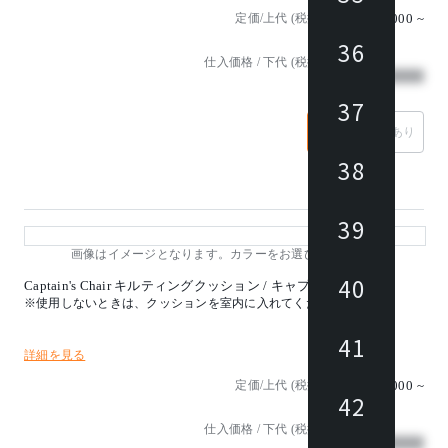
定価/上代 (税抜)
¥56,000
~
36
仕入価格 / 下代 (税抜)
¥
37
なし
あり
38
39
画像はイメージとなります。カラーをお選びください。
40
Captain's Chair キルティングクッション / キャプテンズチェア
※使用しないときは、クッションを室内に入れてください。
41
詳細を見る
定価/上代 (税抜)
¥121,000
~
42
仕入価格 / 下代 (税抜)
¥