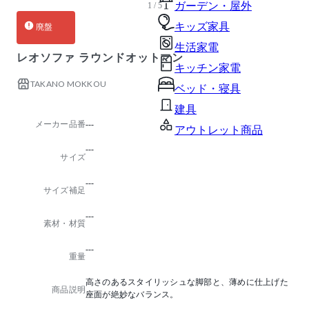
ガーデン・屋外
1 / 5
キッズ家具
廃盤
生活家電
レオソファ ラウンドオットマン
キッチン家電
TAKANO MOKKOU
ベッド・寝具
建具
メーカー品番
---
アウトレット商品
---
サイズ
---
サイズ補足
---
素材・材質
---
重量
高さのあるスタイリッシュな脚部と、薄めに仕上げた
商品説明
座面が絶妙なバランス。