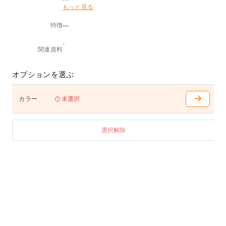
もっと見る
どの方向から眺めてもスッキリとした印象のフォルム
が特徴的なソファです。
特徴
---
【備考】
※自社にてデザイン企画し中国の提携工場で生産して
-
います。
関連資料
※LEOソファは5年保証の対象外となります。あらかじ
めご了承の程宜しくお願いします。
オプションを選ぶ
【洗濯表示】
洗濯表示マーク 洗濯機で洗濯ができます。(弱洗い)
洗濯表示マーク ドライクリーニングができます。
カラー
未選択
洗濯表示マーク 塩素系及び酸素系漂白剤の使用はでき
ません。
洗濯表示マーク タンブル乾燥はできません。
選択解除
洗濯表示マーク 日陰で吊り干ししてください。
洗濯表示マーク アイロン仕上げはできません。
直射日光やライトに長時間照らされると変色すること
があります。乾燥機のご使用はお避けください。
※ソファの脚部は通常ホワイトオーク脚のところ、床
材やテーブルなどお部屋全体の家具に合わせてウォル
ナット脚への変更が可能です。詳細はお問い合わせく
ださい。