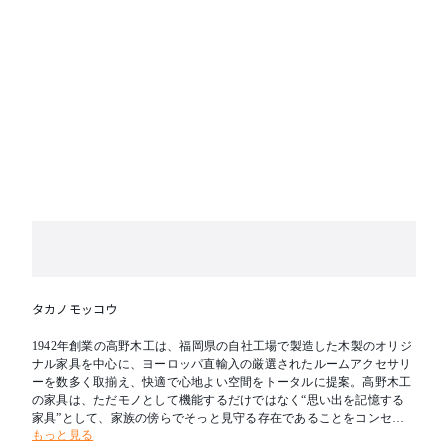
タカノモッコウ
1942年創業の高野木工は、福岡県の自社工場で製造した木製のオリジ
ナル家具を中心に、ヨーロッパ直輸入の厳選されたルームアクセサリ
ーを数多く取揃え、快適で心地よい空間をトータルに提案。高野木工
の家具は、ただモノとして機能するだけではなく“思い出を記憶する
家具”として、家族の傍らでそっと見守る存在であることをコンセプ
もっと見る
トにしています。