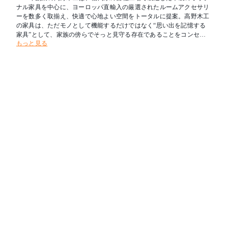
ナル家具を中心に、ヨーロッパ直輸入の厳選されたルームアクセサリ
ーを数多く取揃え、快適で心地よい空間をトータルに提案。高野木工
の家具は、ただモノとして機能するだけではなく“思い出を記憶する
家具”として、家族の傍らでそっと見守る存在であることをコンセプ
もっと見る
トにしています。