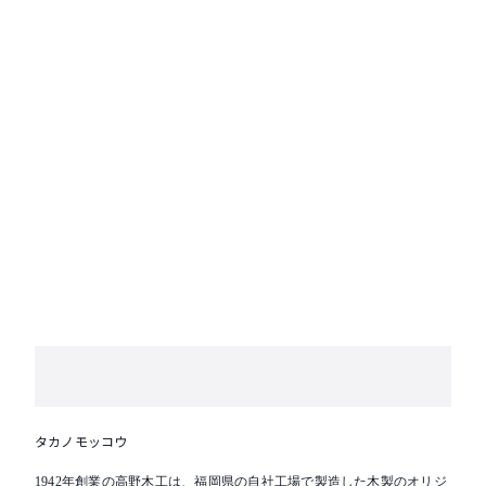
洗濯表示マーク アイロン仕上げはできません。
直射日光やライトに長時間照らされると変色すること
があります。素材の特性上、使用やクリーニングによ
る毛羽立ち、毛羽抜け、毛玉が生じることがあります
。
タカノモッコウ
1942年創業の高野木工は、福岡県の自社工場で製造した木製のオリジ