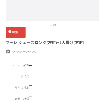
1 / 16
廃盤
マーレ シェーズロング(左肘)+2人掛け(右肘)
TAKANO MOKKOU
メーカー品番
---
---
サイズ
---
サイズ補足
---
素材・材質