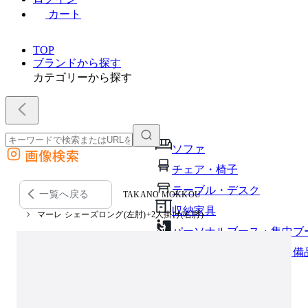
カート
TOP
ブランドから探す
カテゴリーから探す
ソファ
画像検索
外部サイトの商品をカートに追加
チェア・椅子
他のサイトで見つけた商品ページのURLを貼り付けて、カートに追加できます
テーブル・デスク
一覧へ戻る
TAKANO MOKKOU
収納家具
マーレ シェーズロング(左肘)+2人掛け(右肘)
パーソナルブース・集中ブ
オフィスアクセサリー・備
インテリア雑貨
ライト・照明