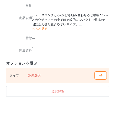
---
重量
シェーズロングと2人掛けを組み合わせると横幅220cm
商品説明
とカウチソファの中では比較的コンパクトで日本の住
宅に合わせた置きやすいサイズ。
もっと見る
【備考】
※商品名は正面から見たときの表記です。
特徴
---
※高野木工にてデザイン企画し中国の提携工場で生産
しています。
-
※こちらのソファは5年保証の対象外となります。あら
関連資料
かじめご了承の程宜しくお願いします。
【洗濯表示】
オプションを選ぶ
洗濯表示マーク 洗濯機で洗濯ができます。（弱洗い）
洗濯表示マーク ドライクリーニングができます。
タイプ
未選択
洗濯表示マーク 塩素系及び酸素系漂白剤の使用はでき
ません。
選択解除
洗濯表示マーク タンブル乾燥はできません。
洗濯表示マーク 日陰で吊り干ししてください。