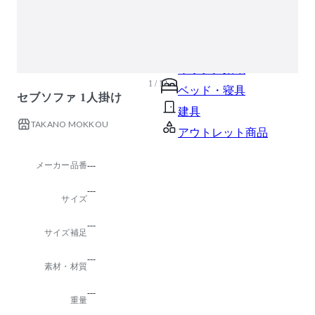
ガーデン・屋外
キッズ家具
生活家電
キッチン家電
1 / 12
ベッド・寝具
セブソファ 1人掛け
建具
TAKANO MOKKOU
アウトレット商品
メーカー品番
---
---
サイズ
---
サイズ補足
---
素材・材質
---
重量