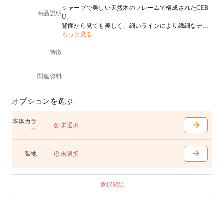
シャープで美しい天然木のフレームで構成されたCEB
商品説明
U。
背面から見ても美しく、細いラインにより繊細なデザ
もっと見る
インを際立たせています。
和洋問わずナチュラルにもモダンな空間にも、置く場
特徴
---
所を選ばず幅広いコーディネートをお楽しみ頂けます
。
-
【備考】
関連資料
イメージ写真の生地はホワイトオーク材【CHART3:レ
ンガ】【CHART4:マゼランブルー】、
ウォルナット材【CHART3:アッシュグレイ】となりま
オプションを選ぶ
す。
本体カラ
未選択
ー
張地
未選択
選択解除