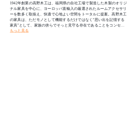
1942年創業の高野木工は、福岡県の自社工場で製造した木製のオリジ
ナル家具を中心に、ヨーロッパ直輸入の厳選されたルームアクセサリ
ーを数多く取揃え、快適で心地よい空間をトータルに提案。高野木工
の家具は、ただモノとして機能するだけではなく“思い出を記憶する
家具”として、家族の傍らでそっと見守る存在であることをコンセプ
もっと見る
トにしています。