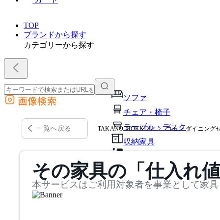
TOP
ブランドから探す
カテゴリーから探す
ソファ
画像検索
外部サイトの商品をカートに追加
チェア・椅子
他のサイトで見つけた商品ページのURLを貼り付けて、カートに追加できます
テーブル・デスク
一覧へ戻る
TAKANO MOKKOU
コモン ダイニングセッ
収納家具
パーソナルブース・集中ブ
その家具の「仕入れ
オフィスアクセサリー・備
本サービスはご利用対象者を事業として家具
インテリア雑貨
ライト・照明
ガーデン・屋外