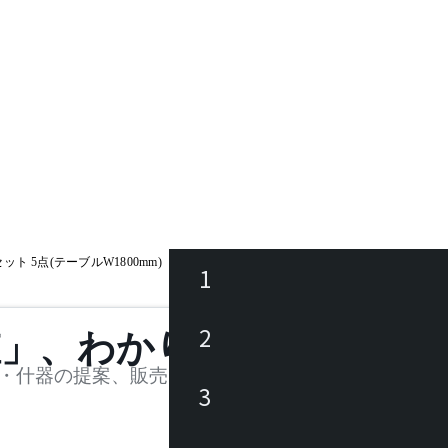
ト 5点(テーブルW1800mm)
1
ース
2
値」、わかります。
品
・什器の提案、販売を行う法人様および個人事業主
3