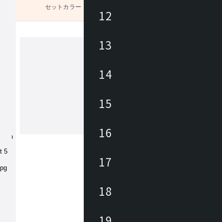
セットカラー
未選択
12
13
タカノモッコウ
14
1942年創業の高野木工は、福岡県の自
で製造した木製のオリジナル家具を中
15
ヨーロッパ直輸入の厳選されたルーム
サリーを数多く取揃え、快適で心地よ
をトータルに提案。高野木工の家具は
16
もっと見る
モノとして機能するだけではなく“思
記憶する家具”として、家族の傍らで
見守る存在であることをコンセプトに
17
ます。
18
19