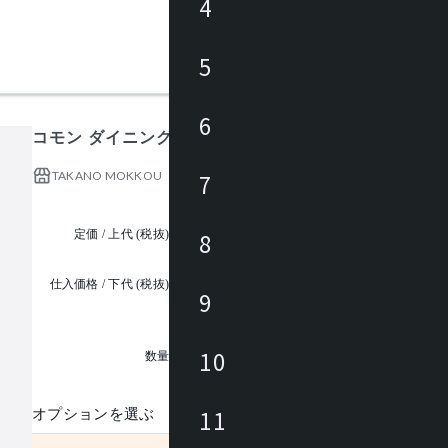
4
5
6
コモン ダイニングセット 5点(テーブルW1800mm)
TAKANO MOKKOU
7
定価 / 上代 (税抜)
¥370,909 ~
8
仕入価格 / 下代 (税抜)
9
¥
1
10
数量
11
オプションを選ぶ