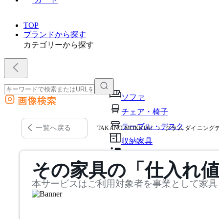
TOP
ブランドから探す
カテゴリーから探す
ソファ
画像検索
外部サイトの商品をカートに追加
チェア・椅子
他のサイトで見つけた商品ページのURLを貼り付けて、カートに追加できます
テーブル・デスク
一覧へ戻る
TAKANO MOKKOU
グラム ダイニング
収納家具
パーソナルブース・集中ブ
その家具の「仕入れ
オフィスアクセサリー・備
本サービスはご利用対象者を事業として家具
インテリア雑貨
ライト・照明
ガーデン・屋外