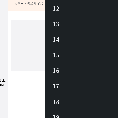
カラー・天板サイズ
未選択
12
13
タカノモッコウ
14
1942年創業の高野木工は、福岡県の自
で製造した木製のオリジナル家具を中
15
ヨーロッパ直輸入の厳選されたルーム
サリーを数多く取揃え、快適で心地よ
をトータルに提案。高野木工の家具は
16
もっと見る
モノとして機能するだけではなく“思
記憶する家具”として、家族の傍らで
見守る存在であることをコンセプトに
17
ます。
18
19