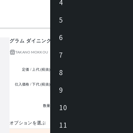
4
5
6
グラム ダイニングテーブル
TAKANO MOKKOU
7
定価 / 上代 (税抜)
¥145,455 ~
8
仕入価格 / 下代 (税抜)
9
¥
1
10
数量
11
オプションを選ぶ