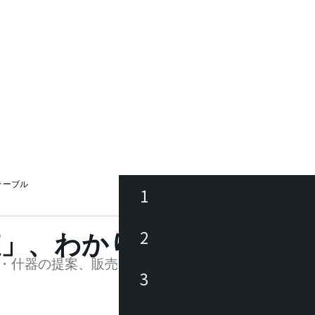
テーブル
1
ース
2
値」、わかります。
品
・什器の提案、販売を行う法人様および個人事業主
3