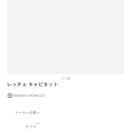
ガーデン・屋外
キッズ家具
生活家電
キッチン家電
ベッド・寝具
建具
オフプライス什器
1 / 18
レッチェ キャビネット
TAKANO MOKKOU
メーカー品番
---
---
サイズ