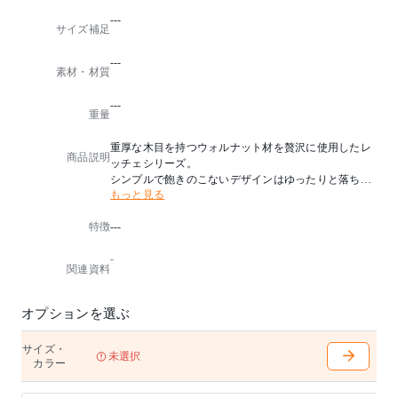
---
サイズ補足
---
素材・材質
---
重量
重厚な木目を持つウォルナット材を贅沢に使用したレ
商品説明
ッチェシリーズ。
シンプルで飽きのこないデザインはゆったりと落ち着
もっと見る
く空間を演出してくれます。
【天板耐荷重】…50kg
特徴
---
脚カットは10cmに対して最大8cmまで可能
-
【1.脚カット】(高さ10cm)：+2,000円（税込）
関連資料
【2.別注台輪】(高さ3cm)：+11,000円（税込）
【3.高さ調整】（高さ+15cmまで）：+14,000円（税込
）
オプションを選ぶ
サイズ・
未選択
カラー