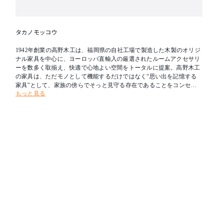
タカノモッコウ
1942年創業の高野木工は、福岡県の自社工場で製造した木製のオリジ
ナル家具を中心に、ヨーロッパ直輸入の厳選されたルームアクセサリ
ーを数多く取揃え、快適で心地よい空間をトータルに提案。高野木工
の家具は、ただモノとして機能するだけではなく“思い出を記憶する
家具”として、家族の傍らでそっと見守る存在であることをコンセプ
もっと見る
トにしています。