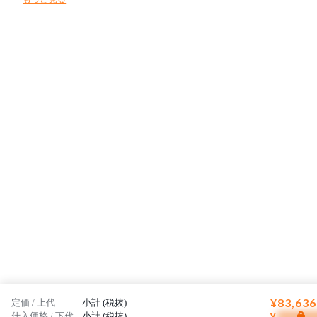
トにしています。
¥83,636
定価 / 上代
小計 (税抜)
¥
仕入価格 / 下代
小計 (税抜)