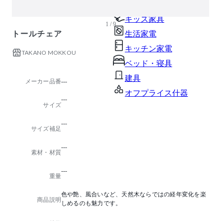
ガーデン・屋外
キッズ家具
1 / 9
トールチェア
生活家電
キッチン家電
TAKANO MOKKOU
ベッド・寝具
建具
メーカー品番
---
オフプライス什器
---
サイズ
---
サイズ補足
---
素材・材質
---
重量
色や艶、風合いなど、天然木ならではの経年変化を楽
商品説明
しめるのも魅力です。