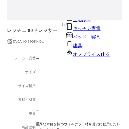
ガーデン・屋外
キッズ家具
生活家電
1 / 9
キッチン家電
レッチェ 80ドレッサー
ベッド・寝具
TAKANO MOKKOU
建具
オフプライス什器
メーカー品番
---
---
サイズ
---
サイズ補足
---
素材・材質
---
重量
重厚な木目を持つウォルナット材を贅沢に使用したレ
商品説明