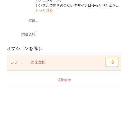
ッチェシリーズ。
シンプルで飽きのこないデザインはゆったりと落ち着
もっと見る
く空間を演出してくれます。
特徴
---
※本商品はドレッサーのみの販売です。スツールは付
属しません。
-
関連資料
オプションを選ぶ
カラー
未選択
選択解除