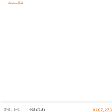
もっと見る
トにしています。
¥107,273
定価 / 上代
小計 (税抜)