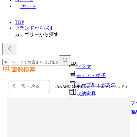
カート
TOP
ブランドから探す
カテゴリーから探す
ソファ
画像検索
外部サイトの商品をカートに追加
チェア・椅子
他のサイトで見つけた商品ページのURLを貼り付けて、カートに追加できます
テーブル・デスク
一覧へ戻る
TAKANO MOKKOU
トムソン ベッド S
収納家具
パーソナルブース・集中ブ
オフィスアクセサリー・備
インテリア雑貨
ライト・照明