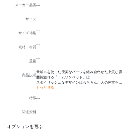
メーカー品番
---
---
サイズ
---
サイズ補足
---
素材・材質
---
重量
天然木を使った優美なパーツを組み合わせた上質な雰
商品説明
囲気溢れる「トムソンベッド」は
スタイリッシュなデザインはもちろん、人の体重を支
もっと見る
え続ける品質と、緻密な構造が生む安定感にも優れて
います。
特徴
---
【パーツ】
-
ヘッドボード、フットボード、サイドフレーム、すの
関連資料
こ、中柱、脚（アジャスター付き）、反り止め用金具
※フレームのみ
オプションを選ぶ
※マットレス別売