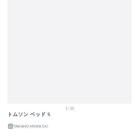
ガーデン・屋外
キッズ家具
生活家電
キッチン家電
ベッド・寝具
建具
アウトレット商品
1 / 22
トムソン ベッド S
TAKANO MOKKOU