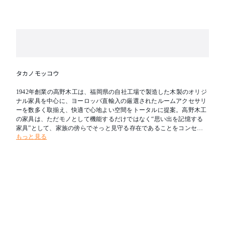
タカノモッコウ
1942年創業の高野木工は、福岡県の自社工場で製造した木製のオリジ
ナル家具を中心に、ヨーロッパ直輸入の厳選されたルームアクセサリ
ーを数多く取揃え、快適で心地よい空間をトータルに提案。高野木工
の家具は、ただモノとして機能するだけではなく“思い出を記憶する
家具”として、家族の傍らでそっと見守る存在であることをコンセプ
もっと見る
トにしています。