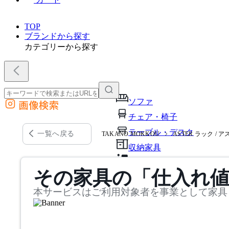
TOP
ブランドから探す
カテゴリーから探す
ソファ
画像検索
外部サイトの商品をカートに追加
チェア・椅子
他のサイトで見つけた商品ページのURLを貼り付けて、カートに追加できます
テーブル・デスク
一覧へ戻る
TAKANO MOKKOU
ASTER ラック / 
収納家具
パーソナルブース・集中ブ
その家具の「仕入れ
オフィスアクセサリー・備
本サービスはご利用対象者を事業として家具
インテリア雑貨
ライト・照明
ガーデン・屋外