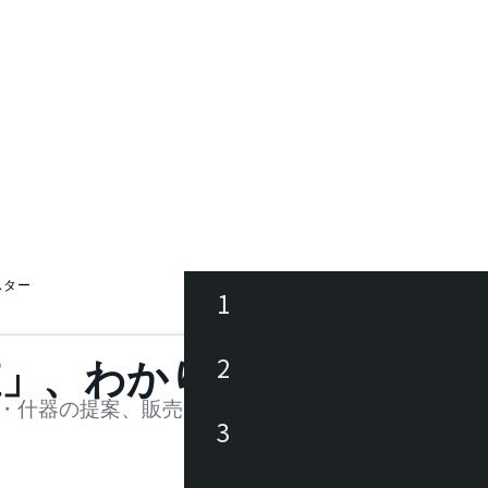
アスター
1
ース
2
値」、わかります。
品
・什器の提案、販売を行う法人様および個人事業主
3