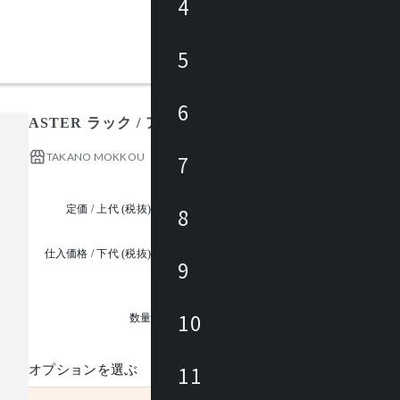
4
5
6
ASTER ラック / アスター
TAKANO MOKKOU
7
定価 / 上代 (税抜)
¥43,636 ~
8
仕入価格 / 下代 (税抜)
9
¥
1
10
数量
11
オプションを選ぶ