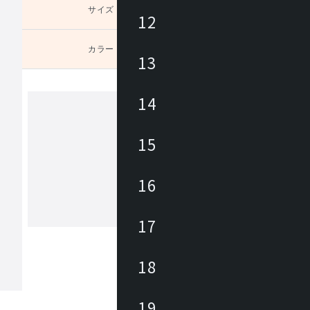
サイズ
未選択
12
カラー
未選択
13
14
タカノモッコウ
15
1942年創業の高野木工は、福岡県の自
で製造した木製のオリジナル家具を中
16
ヨーロッパ直輸入の厳選されたルーム
サリーを数多く取揃え、快適で心地よ
をトータルに提案。高野木工の家具は
17
もっと見る
モノとして機能するだけではなく“思
記憶する家具”として、家族の傍らで
見守る存在であることをコンセプトに
18
ます。
19