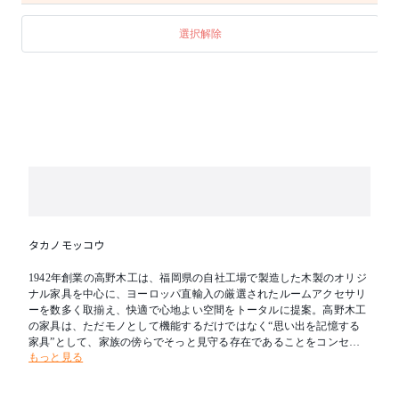
選択解除
タカノモッコウ
1942年創業の高野木工は、福岡県の自社工場で製造した木製のオリジ
ナル家具を中心に、ヨーロッパ直輸入の厳選されたルームアクセサリ
ーを数多く取揃え、快適で心地よい空間をトータルに提案。高野木工
の家具は、ただモノとして機能するだけではなく“思い出を記憶する
家具”として、家族の傍らでそっと見守る存在であることをコンセプ
もっと見る
トにしています。