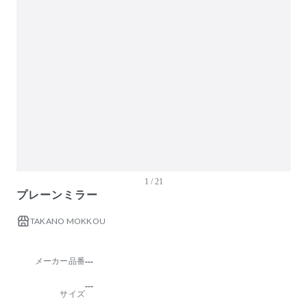
ガーデン・屋外
キッズ家具
生活家電
キッチン家電
ベッド・寝具
建具
アウトレット商品
1 / 21
プレーンミラー
TAKANO MOKKOU
メーカー品番
---
---
サイズ