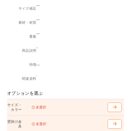
---
サイズ補足
---
素材・材質
---
重量
-
商品説明
特徴
---
-
関連資料
オプションを選ぶ
サイズ・
未選択
カラー
壁掛け金
未選択
具