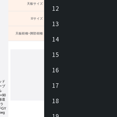
天板サイズ
未選択
12
Hサイズ
未選択
13
天板樹種×脚部樹種
未選択
Hサイ
14
プショ
15
カンディハウス
16
カンディハウスは、家具職人、デザイ
ある長原 實によって1968年に創業さ
17
。国内外のデザイナーと共に妥協のな
開発に取り組みながら、 北海道の自
の文化に育まれた美意識をデザインと
18
もっと見る
くりに生かし、 長く愛着を持って使
家具にて、ライフ＆ワークスタイルを
ています。
19