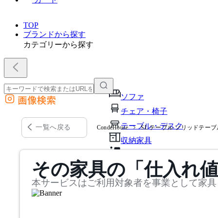
TOP
ブランドから探す
カテゴリーから探す
ソファ
画像検索
外部サイトの商品をカートに追加
チェア・椅子
他のサイトで見つけた商品ページのURLを貼り付けて、カートに追加できます
テーブル・デスク
一覧へ戻る
CondeHouse
SL テーブル ソリッドテーブル
収納家具
パーソナルブース・集中ブ
その家具の「仕入れ
オフィスアクセサリー・備
本サービスはご利用対象者を事業として家具
インテリア雑貨
ライト・照明
ガーデン・屋外