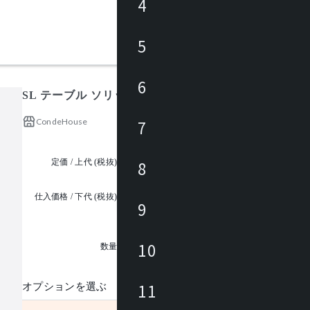
4
5
6
SL テーブル ソリッドテーブル W1500
CondeHouse
7
定価 / 上代 (税抜)
¥367,000 ~
8
仕入価格 / 下代 (税抜)
9
¥
1
10
数量
11
オプションを選ぶ