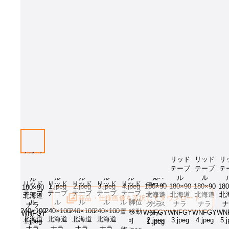
画像は同シリーズのイメージとなります[W×Dサイズ：W1800 D1000mm 
ズ：710mm 天板樹種×脚部樹種：北海道ナラWNF×北海道ナラGY］。オ
ンをお選びください。
商品・仕様画像を選択してダウンロード
ログイン後にご利用可能です