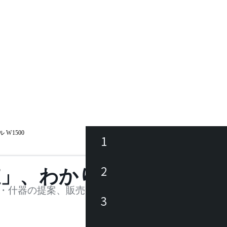
 W1500
1
ース
2
値」、わかります。
品
・什器の提案、販売を行う法人様および個人事業主
3