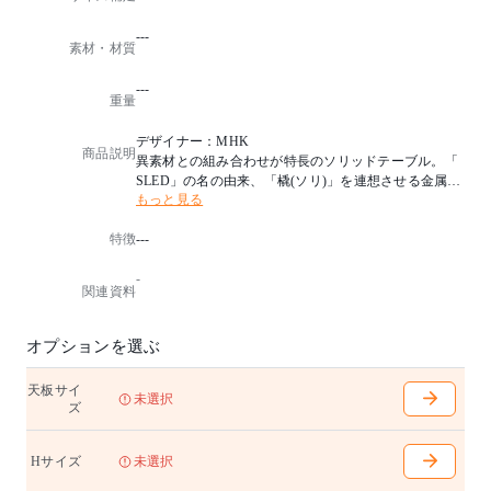
---
素材・材質
---
重量
デザイナー：MHK
商品説明
異素材との組み合わせが特長のソリッドテーブル。「
SLED」の名の由来、「橇(ソリ)」を連想させる金属脚
もっと見る
と無垢板とのコントラストが魅力です。厚さ34mmの
天板は木目や節などのキャラクターを吟味して材を選
特徴
---
び、表情豊かに仕上げました。脚部はシャープでクラ
ス感ある仕上がりのステンレスヘアライン仕上げ。
-
関連資料
ソリッドテーブル・ソリッドテーブル H
W1500〜2700mm (100mm間隔で選択可能)
D850〜1200mm (1000までは50mm間隔、1100からは10
オプションを選ぶ
0mm間隔で選択可能)
H710(取付プレート下665)mm〈H:740(取付プレート695
天板サイ
)〉mm
未選択
ズ
脚内
- 内側時1055/外側時1265(W1500)mm
- 内側時1105/外側時1315(W1600〜1800)mm
Hサイズ
未選択
- 内側時1415/外側時1625(W1900〜2100)mm