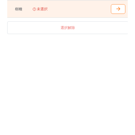
- 内側時1625/外側時1835(W2200〜2700)mm
※W2500mm以上の場合、樹種はウォルナットのみとな
樹種
未選択
ります。
詳細はお問い合わせください。
選択解除
アジャスター付き
天板無垢材
※テーブル天板はランダムマッチです。
※脚はステンレスヘアライン仕上げです。
※脚位置の変更が可能です。
【ソリッドテーブル用ワイヤリングシステム】
・通線カバー4枚タイプ(天板W1900〜2700mm用) ¥66,
000
開口部 W1240 D110 有効深さ 115mm
・通線カバー3枚タイプ(天板W1600〜1800mm用) ¥55,
000
開口部 W930 D110 有効深さ 115mm
・通線カバー2枚タイプ(天板W1500mm用) ¥44,000
開口部 W620 D110 有効深さ 115mm
ワイヤリング取付時幕下595(H:625)mm
天板加工、通線カバー、ケーブルトレイのセットです
。
通線カバー無垢材