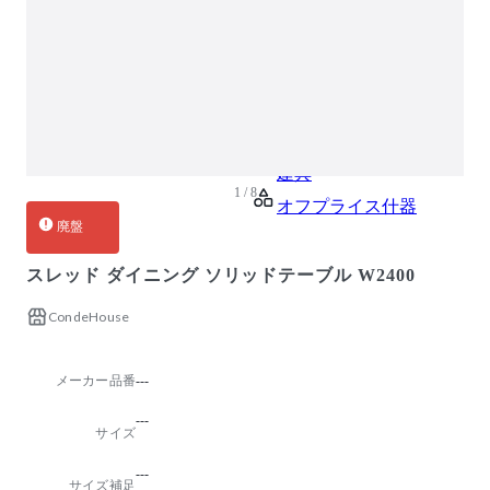
ガーデン・屋外
キッズ家具
生活家電
キッチン家電
ベッド・寝具
建具
1 / 8
オフプライス什器
廃盤
スレッド ダイニング ソリッドテーブル W2400
CondeHouse
メーカー品番
---
---
サイズ
---
サイズ補足