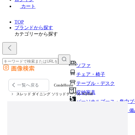
カート
TOP
ブランドから探す
カテゴリーから探す
ソファ
画像検索
外部サイトの商品をカートに追加
チェア・椅子
他のサイトで見つけた商品ページのURLを貼り付けて、カートに追加できます
テーブル・デスク
一覧へ戻る
CondeHouse
収納家具
スレッド ダイニング ソリッドテーブル W2400
パーソナルブース・集中ブ
オフィスアクセサリー・備
インテリア雑貨
ライト・照明