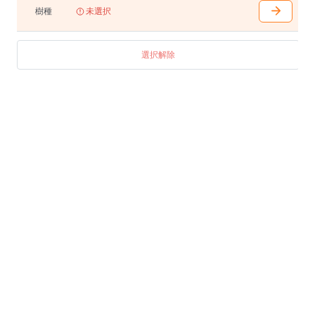
※テーブル天板はランダムマッチです。
樹種
未選択
【脚の取り付けについて】
天板1800mm以上は、脚位置を内側と外側で付け替え
選択解除
ることが可能。
ダイニングチェアー4脚を合わせる場合は、外側にする
とテーブルの脚内に収めやすくなります。
6脚を合わせる場合は内側にし、短辺側に座ってもテー
ブルの脚が気にならないように設定されています。