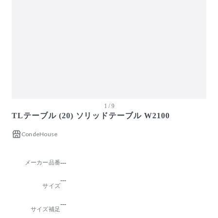
ガーデン・屋外
キッズ家具
生活家電
キッチン家電
ベッド・寝具
建具
オフプライス什器
1 / 9
TLテーブル (20) ソリッドテーブル W2100
CondeHouse
メーカー品番
---
---
サイズ
---
サイズ補足