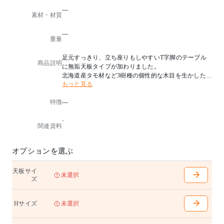
---
素材・材質
---
重量
足元すっきり、立ち座りもしやすいT字脚のテーブル
商品説明
に無垢天板タイプが加わりました。
北海道産タモ材など3樹種の個性的な木目を生かした表
もっと見る
情で、幅は50mm単位で選べる充実のサイズ展開。
無垢材の節や木目といった心地よい天然素材の質感を
特徴
---
お楽しみいただけます。
W1800mm以上は、両脚の取り付け位置を内側と外側に
-
調節することができるなど、様々な使い方に対応でき
関連資料
るのも大きな魅力です。
W1400〜2100mm (100mm間隔で選択可能)
オプションを選ぶ
D700〜950mm (50mm間隔で選択可能)
H680(天下650)/710(天下680)/740(天下710)mm
天板サイ
脚内1020mm (W1800mm以上で脚位置を外側に取り付
未選択
ズ
けた場合は脚内1390mmとなります)
天板無垢材
Hサイズ
未選択
アジャスター付き