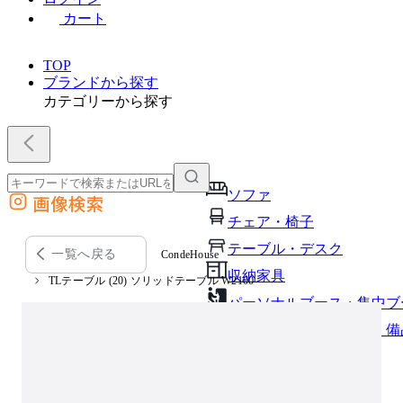
カート
TOP
ブランドから探す
カテゴリーから探す
ソファ
画像検索
外部サイトの商品をカートに追加
チェア・椅子
他のサイトで見つけた商品ページのURLを貼り付けて、カートに追加できます
テーブル・デスク
一覧へ戻る
CondeHouse
収納家具
TLテーブル (20) ソリッドテーブル W2100
パーソナルブース・集中ブ
オフィスアクセサリー・備
インテリア雑貨
ライト・照明