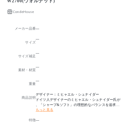
W2700(ウォルナット)
CondeHouse
メーカー品番
---
---
サイズ
---
サイズ補足
---
素材・材質
---
重量
デザイナー：ミヒャエル・シュナイダー
商品説明
ドイツ人デザイナーのミヒャエル・シュナイダー氏が
、「シャープ&ソフト」の理想的なバランスを追求し
もっと見る
た「テン」。
椅子と同じ直線と曲線のコンビネーションと、見えな
特徴
---
い部分まで緻密にデザインされた脚部にもご注目くだ
さい。