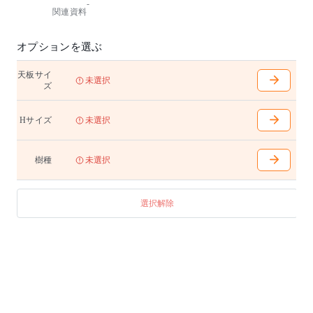
-
いつもと違う高さが、ワークスペースに新鮮な印象を
関連資料
もたらすハイテーブル。ハイチェアーと合わせるのは
もちろん、立ち仕事にもおすすめです。
椅子、テーブルともにタモ材は北海道産を使用してい
オプションを選ぶ
ます。
天板サイ
W1500〜2700mm(100mm間隔で選択可能)
未選択
ズ
D700〜900mm(100mm間隔で選択可能)
H1000(H：1100) 天下970(H：1070) 幕下900(H：100
0)mm
Hサイズ
未選択
脚内はW1500の場合は1135mm、W1600〜1700の場合は
1235mm、W1800〜2000の場合は1285mm、W2100〜23
00の場合は1555mm、W2400〜2700の場合は1835mmと
樹種
未選択
なります
天板無垢材
選択解除
アジャスター付き
テーブル天板はランダムマッチです。
【ハイテーブル用電源オプション】
¥44,000(40,000)/1ヶ所
コンセント(2口)、USB Type-A コンセント(1口)、ワイ
ヤーマネージャー付き
最大6ヶ所まで取付可能です。取付位置および詳細仕様
につきましては、各担当者・担当店にお問い合わせく