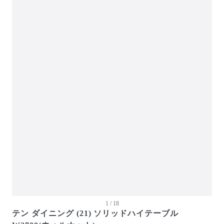
ガーデン・屋外
キッズ家具
生活家電
キッチン家電
ベッド・寝具
建具
オフプライス什器
1 / 18
テン ダイニング (21) ソリッドハイテーブル