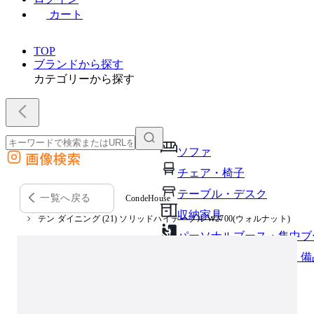
カート
TOP
ブランドから探す
カテゴリーから探す
ソファ
画像検索
外部サイトの商品をカートに追加
チェア・椅子
他のサイトで見つけた商品ページのURLを貼り付けて、カートに追加できます
テーブル・デスク
一覧へ戻る
CondeHouse
収納家具
テン ダイニング (21) ソリッドハイテーブル W2700(ウォルナット)
パーソナルブース・集中ブ
オフィスアクセサリー・備
インテリア雑貨
ライト・照明