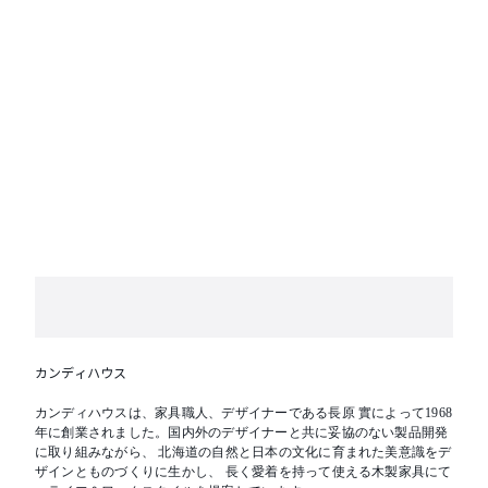
ださい。
カンディハウス
カンディハウスは、家具職人、デザイナーである長原 實によって1968
年に創業されました。国内外のデザイナーと共に妥協のない製品開発
に取り組みながら、 北海道の自然と日本の文化に育まれた美意識をデ
ザインとものづくりに生かし、 長く愛着を持って使える木製家具にて